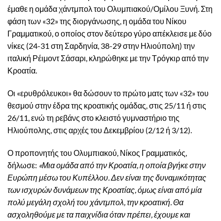
έμαθε η ομάδα χάντμπολ του Ολυμπιακού/Ομίλου Ξυνή. Στη
φάση των «32» της διοργάνωσης, η ομάδα του Νίκου
Γραμματικού, ο οποίος στον δεύτερο γύρο απέκλεισε με δύο
νίκες (24-31 στη Σαρδηνία, 38-29 στην Ηλιούπολη) την
ιταλική Ρέιμοντ Σάσαρι, κληρώθηκε με την Τρόγκιρ από την
Κροατία.
Οι «ερυθρόλευκοι» θα δώσουν το πρώτο ματς των «32» του
θεσμού στην έδρα της κροατικής ομάδας, στις 25/11 ή στις
26/11, ενώ τη ρεβάνς στο κλειστό γυμναστήριο της
Ηλιούπολης, στις αρχές του Δεκεμβρίου (2/12 ή 3/12).
Ο προπονητής του Ολυμπιακού, Νίκος Γραμματικός,
δήλωσε:
«Μια ομάδα από την Κροατία, η οποία βγήκε στην
Ευρώπη μέσω του Κυπέλλου. Δεν είναι της δυναμικότητας
των ισχυρών δυνάμεων της Κροατίας, όμως είναι από μία
πολύ μεγάλη σχολή του χάντμπολ, την κροατική. Θα
ασχοληθούμε με τα παιχνίδια όταν πρέπει, έχουμε και