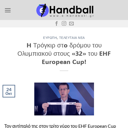
Μετάβαση
στο
περιεχόμενο
ΕΥΡΏΠΗ
,
ΤΕΛΕΥΤΑΊΑ ΝΈΑ
H Τρόγκιρ στo δρόμου του
Ολυμπιακού στους «32» του EHF
European Cup!
24
Οκτ
Τον αντίπαλό της στον τρίτο γύρο του EHF European Cup