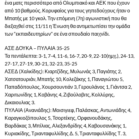
ένα ματς περισσότερο από Ολυμπιακό και ΑΕΚ που έχουν
από 10 βαθμούς. Κορυφαίος για τους γηπεδούχους ήταν ο
Μπατής με 10 γκολ. Την επόμενη (7η) αγωνιστική που θα
διεξαχθεί στις 11/11 η Ένωση θα αντιμετωπίσει την ομάδα
των “εκπαιδευτηρίων” σε ένα σπουδαίο παιχνίδι.
ΑΣΕ ΔΟΥΚΑ – ΠΥΛΑΙΑ 35-25
Τα πεντάλεπτα: 3-1, 7-4, 11-6, 16-7, 20-9, 22-10(ημχ.), 24-13,
27-17, 27-19, 30-21, 32-23, 35-25
ΑΣΕΔ (Χαλκίδης): Κιαρτζίδης, Μυλωνάς 3, Παγιάτης 2,
Χατσατουριάν, Μπατής 10, Κολεζάκης 1, Παναγιώτου 5,
Παπαδόπουλος, Χουρσουντιάν 3, Γερουλάνος 1, Γιάντσα 2,
Χαριτωνίδης 1, Κοβάνης 4, Ζιβούλοβιτς, Κολλύρης,
Δικαιουλιας 3.
ΠΥΛΑΙΑ (Ανανιάδης): Μοισιγιεφ, Παλάσκας, Αντωνιάδης 4,
Καραγκιοζόπουλος 5, Τσορτέκης, Ορφανουδάκης,
Βαρδάκας 3, Μπίλιας, Αλεξανδρίδης 4, Καβουσανάκης 1,
Κυριακίδης, Τριανταφυλλίδης Δ. 5, Τριανταφυλλίδης Τ. 3,