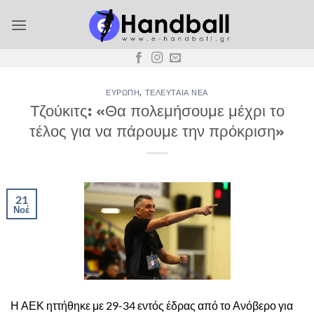
Μετάβαση
στο
περιεχόμενο
ΕΥΡΏΠΗ
,
ΤΕΛΕΥΤΑΊΑ ΝΈΑ
Τζούκιτς: «Θα πολεμήσουμε μέχρι το
τέλος για να πάρουμε την πρόκριση»
21
Νοέ
Η ΑΕΚ ηττήθηκε με 29-34 εντός έδρας από το Ανόβερο για