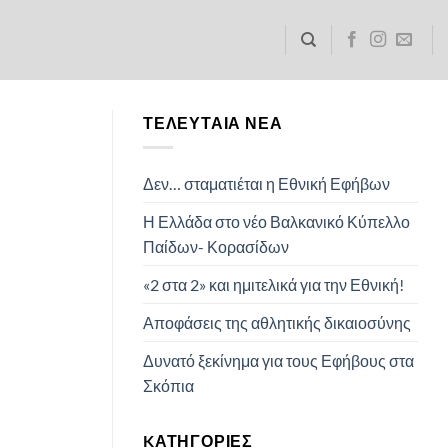
ΤΕΛΕΥΤΑΊΑ ΝΈΑ
Δεν… σταματιέται η Εθνική Εφήβων
Η Ελλάδα στο νέο Βαλκανικό Κύπελλο
Παίδων- Κορασίδων
«2 στα 2» και ημιτελικά για την Εθνική!
Αποφάσεις της αθλητικής δικαιοσύνης
Δυνατό ξεκίνημα για τους Εφήβους στα
Σκόπια
KΑΤΗΓΟΡΊΕΣ