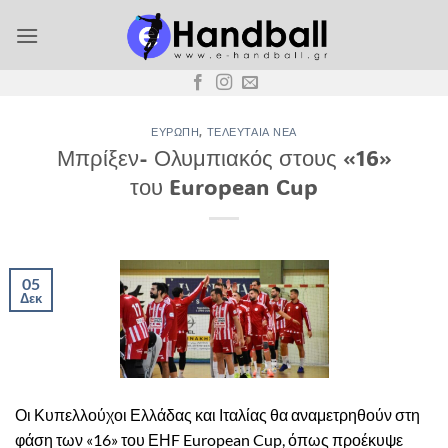
Μετάβαση
στο
περιεχόμενο
ΕΥΡΏΠΗ
,
ΤΕΛΕΥΤΑΊΑ ΝΈΑ
Μπρίξεν- Ολυμπιακός στους «16»
του European Cup
05
Δεκ
Οι Κυπελλούχοι Ελλάδας και Ιταλίας θα αναμετρηθούν στη
φάση των «16» του ΕΗF European Cup, όπως προέκυψε