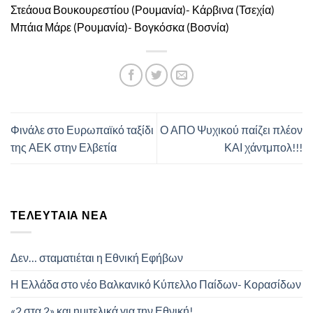
Στεάουα Βουκουρεστίου (Ρουμανία)- Κάρβινα (Τσεχία)
Μπάια Μάρε (Ρουμανία)- Βογκόσκα (Βοσνία)
Φινάλε στο Ευρωπαϊκό ταξίδι
Ο ΑΠΟ Ψυχικού παίζει πλέον
της ΑΕΚ στην Ελβετία
ΚΑΙ χάντμπολ!!!
ΤΕΛΕΥΤΑΊΑ ΝΈΑ
Δεν… σταματιέται η Εθνική Εφήβων
Η Ελλάδα στο νέο Βαλκανικό Κύπελλο Παίδων- Κορασίδων
«2 στα 2» και ημιτελικά για την Εθνική!