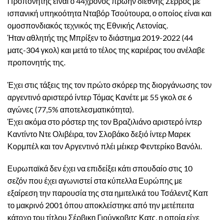
Προπονητής είναι ο 44χρονος πρώην διεθνής Σέρβος με
ισπανική υπηκοότητα Νταβόρ Τσούτουρα, ο οποίος είναι και
ομοσπονδιακός τεχνικός της Εθνικής Λετονίας.
Ήταν αθλητής της Μπρίξεν το διάστημα 2019-2022 (44
ματς-304 γκολ) και μετά το τέλος της καριέρας του ανέλαβε
προπονητής της.
Έχει στις τάξεις της τον πρώτο σκόρερ της διοργάνωσης τον
αργεντινό αριστερό ίντερ Τόμας Κανέτε με 55 γκολ σε 6
αγώνες (77,5% αποτελεσματικότητα).
Έχει ακόμα στο ρόστερ της τον Βραζιλιάνο αριστερό ίντερ
Καντίντο Ντε Ολιβέιρα, τον Σλοβάκο δεξιό ίντερ Μαρεκ
Κορμπέλ και τον Αργεντινό πλέι μέικερ Φεντερίκο Βανόλι.
Ευρωπαϊκά δεν έχει να επιδείξει κάτι σπουδαίο στις 10
σεζόν που έχει αγωνιστεί στα κύπελλα Ευρώπης με
εξαίρεση την παρουσία της στα ημιτελικά του Τσάλεντζ Καπ
το μακρινό 2001 όπου αποκλείστηκε από την μετέπειτα
κάτοχο του τίτλου Σέρβικη Γιούγκοβιτς Κατς, η οποία είχε