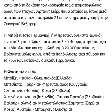
κάτω από τα δοκάρια τον κορυφαίο ισως τερματοφύλακα
όλων των εποχών Άρπαντ Στέρμπικ, ο οποίος αμέσως μετά
από αυτό τον τίτλο -σε ηλικία 21 ετών- πήρε μεταγραφή στην
Ουγγρική Βέζπρεμ!
Η Μπρίξεν (στα Γερμανικά) ή Μπρεσσανόνε (στα Ιταλικά)
είναι πόλη που βρίσκεται στον ιταλικό Βορρά, στην επαρχία
του Μπολτσάνο και έχει πληθυσμό 20.000 κατοίκους.
Βρίσκεται μόλις 45χλμ από τα Ιταλό-Αυστριακά σύνορα και
το 75% των κατοίκων ομιλούν Γερμανικά.
Η Φάση των «16»
Μπρίξεν (Ιταλία)- Ολυμπιακός(Ελλάδα)
Μπεσίκτας (Τουρκία)- Φερεντσβάρος (Ουγγαρία)
Σλόμποντα (Βοσνία)- Κρκα (Σλοβενία)
Χαφνάρφιορντουρ (Ισλανδία)- Τατράν Πρεσόφ (Σλοβακία)
Βαλούρ (Ισλανδία)- Μεταλοπλάστικα Σάμπατς (Σερβία)
Κρεμς (Αυστρία)- Μπρέγκενζ (Αυστρία)