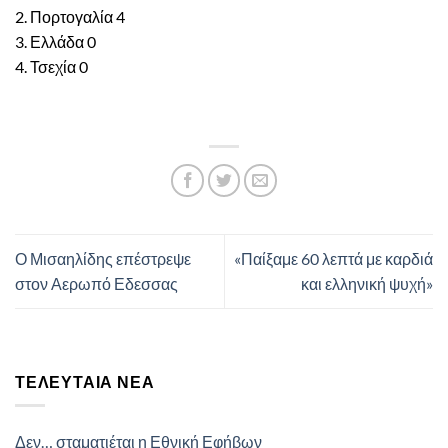
2. Πορτογαλία 4
3. Ελλάδα 0
4. Τσεχία 0
Ο Μισαηλίδης επέστρεψε
«Παίξαμε 60 λεπτά με καρδιά
στον Αερωπό Εδεσσας
και ελληνική ψυχή»
ΤΕΛΕΥΤΑΊΑ ΝΈΑ
Δεν… σταματιέται η Εθνική Εφήβων