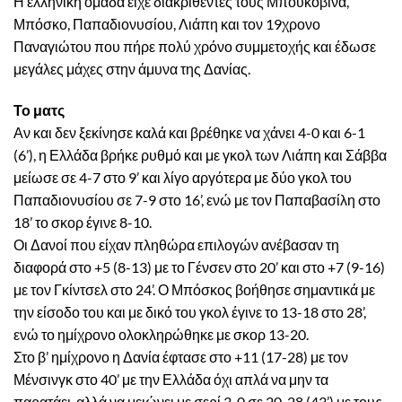
Η ελληνική ομάδα είχε διακριθέντες τους Μπουκοβίνα,
Μπόσκο, Παπαδιονυσίου, Λιάπη και τον 19χρονο
Παναγιώτου που πήρε πολύ χρόνο συμμετοχής και έδωσε
μεγάλες μάχες στην άμυνα της Δανίας.
Το ματς
Αν και δεν ξεκίνησε καλά και βρέθηκε να χάνει 4-0 και 6-1
(6’), η Ελλάδα βρήκε ρυθμό και με γκολ των Λιάπη και Σάββα
μείωσε σε 4-7 στο 9’ και λίγο αργότερα με δύο γκολ του
Παπαδιονυσίου σε 7-9 στο 16’, ενώ με τον Παπαβασίλη στο
18’ το σκορ έγινε 8-10.
Οι Δανοί που είχαν πληθώρα επιλογών ανέβασαν τη
διαφορά στο +5 (8-13) με το Γένσεν στο 20’ και στο +7 (9-16)
με τον Γκίντσελ στο 24’. Ο Μπόσκος βοήθησε σημαντικά με
την είσοδο του και με δικό του γκολ έγινε το 13-18 στο 28’,
ενώ το ημίχρονο ολοκληρώθηκε με σκορ 13-20.
Στο β’ ημίχρονο η Δανία έφτασε στο +11 (17-28) με τον
Μένσινγκ στο 40’ με την Ελλάδα όχι απλά να μην τα
παρατάει, αλλά να μειώνει με σερί 3-0 σε 20-28 (43’) με τους