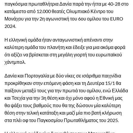
παγκόσμια πρωταθλήτρια Δανία παρά την ήττα με 40-28 στο
κατάμεστο από 12.000 θεατές Ολυμπιακό Κέντρο του
Μονάχου για την 2η αγωνιστική του 6ου ομίλου του EURO
2024.
Η ελληνική ομάδα ήταν ανταγωνιστική απέναντι στην
καλύτερη ομάδα του πλανήτη και έδειξε για μια ακόμα φορά
ότι αξίζει να βρίσκεται στη μεγάλη γιορτή του ευρωπαϊκού
χάντμπολ.
Δανία και Πορτογαλία με δύο νίκες σε ισάριθμα παιχνίδια
προκρίθηκαν στην επόμενη φάση και τη Δευτέρα 15/1 θα
παίξουν μεταξύ τους για την πρωτιά του ομίλου, ενώ Ελλάδα
και Τσεχία για την 3η θέση και όχι μόνο αφού η Εθνική μας
θα ψάξει τους βαθμούς που θα της δώσουν μία καλύτερη
θέση στην τελική κατάταξη και μαζί μία πιο βατή κλήρωση
στα πλέι οφ του Παγκοσμίου Πρωταθλήματος του 2025.