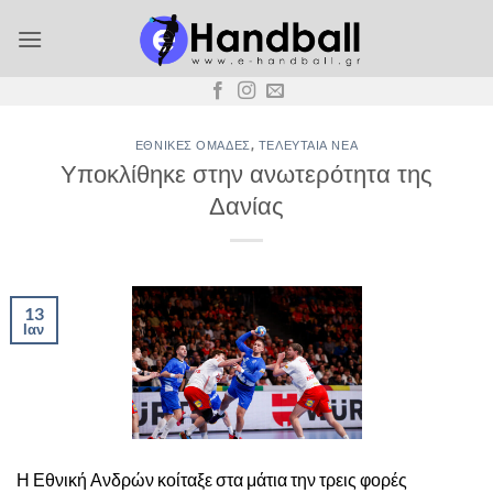
Μετάβαση
στο
περιεχόμενο
ΕΘΝΙΚΈΣ ΟΜΆΔΕΣ
,
ΤΕΛΕΥΤΑΊΑ ΝΈΑ
Υποκλίθηκε στην ανωτερότητα της
Δανίας
13
Ιαν
Η Εθνική Ανδρών κοίταξε στα μάτια την τρεις φορές