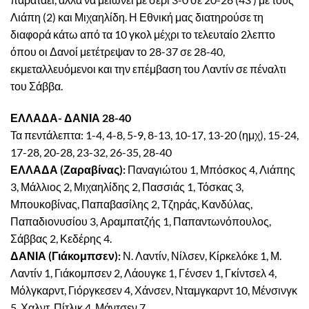
Λιάπη (2) και Μιχαηλίδη. Η Εθνική μας διατηρούσε τη
διαφορά κάτω από τα 10 γκολ μέχρι το τελευταίο 2λεπτο
όπου οι Δανοί μετέτρεψαν το 28-37 σε 28-40,
εκμεταλλευόμενοι και την επέμβαση του Λαντίν σε πέναλτι
του Σάββα.
ΕΛΛΑΔΑ- ΔΑΝΙΑ 28-40
Τα πεντάλεπτα: 1-4, 4-8, 5-9, 8-13, 10-17, 13-20 (ημχ), 15-24,
17-28, 20-28, 23-32, 26-35, 28-40
ΕΛΛΑΔΑ (Ζαραβίνας):
Παναγιώτου 1, Μπόσκος 4, Λιάπης
3, Μάλλιος 2, Μιχαηλίδης 2, Πασσιάς 1, Τόσκας 3,
Μπουκοβίνας, Παπαβασίλης 2, Τζηράς, Κανδύλας,
Παπαδιονυσίου 3, Αραμπατζής 1, Παπαντωνόπουλος,
Σάββας 2, Κεδέρης 4.
ΔΑΝΙΑ (Γιάκομπσεν):
Ν. Λαντίν, Νίλσεν, Κίρκελόκε 1, Μ.
Λαντίν 1, Γιάκομπσεν 2, Λάουγκε 1, Γένσεν 1, Γκίντσελ 4,
Μόλγκαρντ, Γιόργκεσεν 4, Χάνσεν, Νταμγκαρντ 10, Μένσινγκ
5, Χαλντ, Πίτλικ 4, Μάντσεν 7.