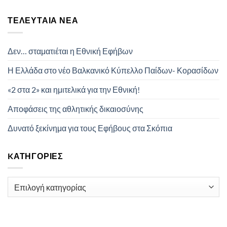
ΤΕΛΕΥΤΑΊΑ ΝΈΑ
Δεν… σταματιέται η Εθνική Εφήβων
Η Ελλάδα στο νέο Βαλκανικό Κύπελλο Παίδων- Κορασίδων
«2 στα 2» και ημιτελικά για την Εθνική!
Αποφάσεις της αθλητικής δικαιοσύνης
Δυνατό ξεκίνημα για τους Εφήβους στα Σκόπια
KΑΤΗΓΟΡΊΕΣ
Kατηγορίες