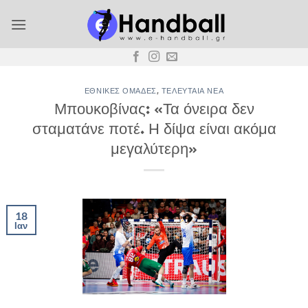
Μετάβαση
στο
περιεχόμενο
ΕΘΝΙΚΈΣ ΟΜΆΔΕΣ
,
ΤΕΛΕΥΤΑΊΑ ΝΈΑ
Μπουκοβίνας: «Τα όνειρα δεν
σταματάνε ποτέ. Η δίψα είναι ακόμα
μεγαλύτερη»
18
Ιαν