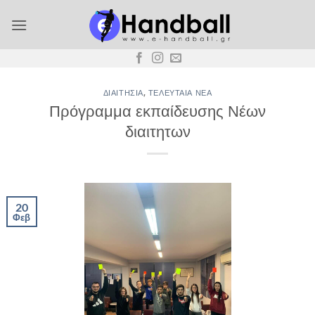
Μετάβαση
στο
περιεχόμενο
ΔΙΑΙΤΗΣΊΑ
,
ΤΕΛΕΥΤΑΊΑ ΝΈΑ
Πρόγραμμα εκπαίδευσης Νέων
διαιτητων
20
Φεβ