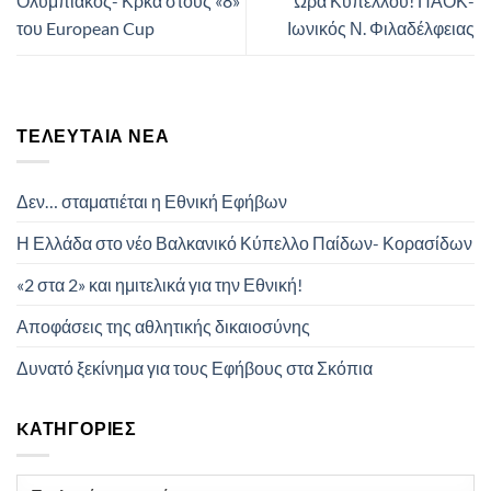
Ολυμπιακός- Κρκά στους «8»
Ώρα Κυπέλλου! ΠΑΟΚ-
του European Cup
Ιωνικός Ν. Φιλαδέλφειας
ΤΕΛΕΥΤΑΊΑ ΝΈΑ
Δεν… σταματιέται η Εθνική Εφήβων
Η Ελλάδα στο νέο Βαλκανικό Κύπελλο Παίδων- Κορασίδων
«2 στα 2» και ημιτελικά για την Εθνική!
Αποφάσεις της αθλητικής δικαιοσύνης
Δυνατό ξεκίνημα για τους Εφήβους στα Σκόπια
KΑΤΗΓΟΡΊΕΣ
Kατηγορίες