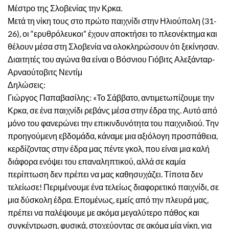
Μέστρο της Σλοβενίας την Κρκα.
Μετά τη νίκη τους στο πρώτο παιχνίδι στην Ηλιούπολη (31-
26), οι “ερυθρόλευκοι” έχουν αποκτήσει το πλεονέκτημα και
θέλουν μέσα στη Σλοβενία να ολοκληρώσουν ότι ξεκίνησαν.
Διαιτητές του αγώνα θα είναι ο Βόσνιου Γιόβιτς Αλεξάνταρ-
Αρναούτοβιτς Νεντίμ
Δηλώσεις:
Γιώργος Παπαβασίλης: «Το Σάββατο, αντιμετωπίζουμε την
Κρκα, σε ένα παιχνίδι ρεβάνς μέσα στην έδρα της. Αυτό από
μόνο του φανερώνει την επικινδυνότητα του παιχνιδιού. Την
προηγούμενη εβδομάδα, κάναμε μια αξιόλογη προσπάθεια,
κερδίζοντας στην έδρα μας πέντε γκολ, που είναι μια καλή
διάφορα ενόψει του επαναληπτικού, αλλά σε καμία
περίπτωση δεν πρέπει να μας καθησυχάζει. Τίποτα δεν
τελείωσε! Περιμένουμε ένα τελείως διαφορετικό παιχνίδι, σε
μια δύσκολη έδρα. Επομένως, εμείς από την πλευρά μας,
πρέπει να παλέψουμε με ακόμα μεγαλύτερο πάθος και
συγκέντρωση, φυσικά, στοχεύοντας σε ακόμα μία νίκη, για