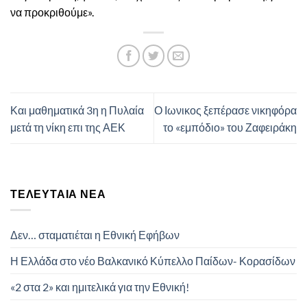
να προκριθούμε».
Και μαθηματικά 3η η Πυλαία
Ο Ιωνικος ξεπέρασε νικηφόρα
μετά τη νίκη επι της ΑΕΚ
το «εμπόδιο» του Ζαφειράκη
ΤΕΛΕΥΤΑΊΑ ΝΈΑ
Δεν… σταματιέται η Εθνική Εφήβων
Η Ελλάδα στο νέο Βαλκανικό Κύπελλο Παίδων- Κορασίδων
«2 στα 2» και ημιτελικά για την Εθνική!