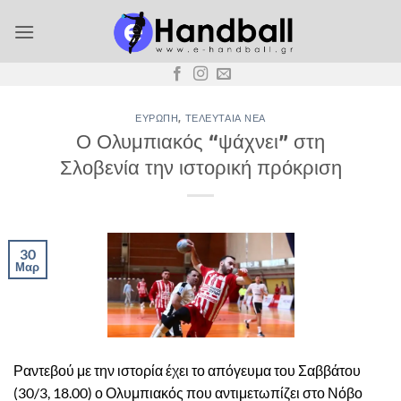
Μετάβαση
στο
περιεχόμενο
ΕΥΡΏΠΗ
,
ΤΕΛΕΥΤΑΊΑ ΝΈΑ
Ο Ολυμπιακός “ψάχνει” στη
Σλοβενία την ιστορική πρόκριση
30
Μαρ
Ραντεβού με την ιστορία έχει το απόγευμα του Σαββάτου
(30/3, 18.00) ο Ολυμπιακός που αντιμετωπίζει στο Νόβο