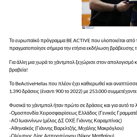
Το ευρωπαϊκό πρόγραμμα BE ACTIVE που υλοποιείται από το
πραγματοποίησε σήμερα την ετήσια εκδήλωση βράβευσης τ
Για άλλη μια χωρά το χάντμπολ ξεχώρισε στον απολογισμό κ
βραβεία!
Το BeActiveHellas που πλέον έχει καθιερωθεί και αναπτύσσ
1.390 δράσεις (έναντι 900 το 2022) με 253.000 συμμετέχοντ
Φυσικά το χάντμπολ ήταν πρώτο σε δράσεις και για αυτό το 
-Ομοσπονδία Χειροσφαιρίσεως Ελλάδος (Γενικός Γραμματ
-ΑΟ Ιωαννίνων (μέλος ΔΣ ΟΧΕ Γιάννης Καραμπίνας)
-Αθηναϊκός (Γιάννης Βαρελτζής, Μιχάλης Μακρόγλου)
-Ολύμπιος Δίας Ασπροπύργου (Νίκος Ματθαίου)