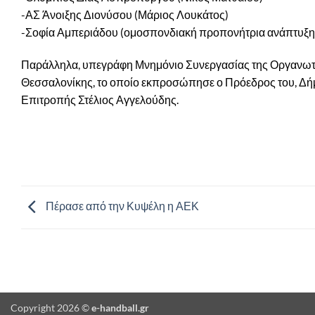
-ΑΣ Άνοιξης Διονύσου (Μάριος Λουκάτος)
-Σοφία Αμπεριάδου (ομοσπονδιακή προπονήτρια ανάπτυξ
Παράλληλα, υπεγράφη Μνημόνιο Συνεργασίας της Οργανωτικ
Θεσσαλονίκης, το οποίο εκπροσώπησε ο Πρόεδρος του, Δή
Επιτροπής Στέλιος Αγγελούδης.
Πέρασε από την Κυψέλη η ΑΕΚ
Copyright 2026 ©
e-handball.gr