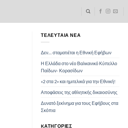
ΤΕΛΕΥΤΑΊΑ ΝΈΑ
Δεν… σταματιέται η Εθνική Εφήβων
Η Ελλάδα στο νέο Βαλκανικό Κύπελλο
Παίδων- Κορασίδων
«2 στα 2» και ημιτελικά για την Εθνική!
Αποφάσεις της αθλητικής δικαιοσύνης
Δυνατό ξεκίνημα για τους Εφήβους στα
Σκόπια
KΑΤΗΓΟΡΊΕΣ