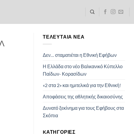
ΤΕΛΕΥΤΑΊΑ ΝΈΑ
ΕΛ
Δεν… σταματιέται η Εθνική Εφήβων
Η Ελλάδα στο νέο Βαλκανικό Κύπελλο
Παίδων- Κορασίδων
«2 στα 2» και ημιτελικά για την Εθνική!
Αποφάσεις της αθλητικής δικαιοσύνης
Δυνατό ξεκίνημα για τους Εφήβους στα
Σκόπια
KΑΤΗΓΟΡΊΕΣ