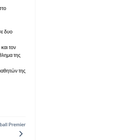
στο
σε δυο
και τον
θλημα της
 μαθητών της
ball Premier