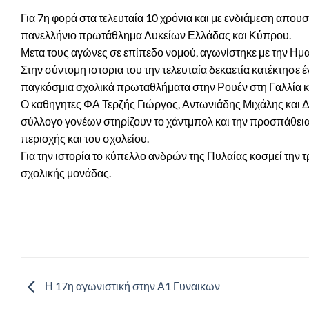
Για 7η φορά στα τελευταία 10 χρόνια και με ενδιάμεση απου
πανελλήνιο πρωτάθλημα Λυκείων Ελλάδας και Κύπρου.
Μετα τους αγώνες σε επίπεδο νομού, αγωνίστηκε με την Ημαθί
Στην σύντομη ιστορια του την τελευταία δεκαετία κατέκτησε έ
παγκόσμια σχολικά πρωταθλήματα στην Ρουέν στη Γαλλία κα
Ο καθηγητες ΦΑ Τερζής Γιώργος, Αντωνιάδης Μιχάλης και Δ
σύλλογο γονέων στηρίζουν το χάντμπολ και την προσπάθεια
περιοχής και του σχολείου.
Για την ιστορία το κύπελλο ανδρών της Πυλαίας κοσμεί την 
σχολικής μονάδας.
Η 17η αγωνιστική στην Α1 Γυναικων