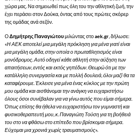
χώρα μας. Να σημειωθεί πως όλη του την αθλητική ζωή, την
έχει περάσει στον Δούκα, όντας από τους πρώτες σκόρερ
της ομάδας ανά σεζόν.
Ο
Δημήτρης Παναγιώτου
μιλώντας στο
aek.gr
, δήλωσε:
«
Η ΑΕΚ αποτελεί μια μεγάλη πρόκληση για μένα γιατί είναι
μια μεγάλη ομάδα, στην οποία ο πρωταθλητισμός είναι
μονόδρομος. Αυτό οδηγεί κάθε αθλητή στην αύξηση των
απαιτήσεων, εντός και εκτός γηπέδων. Θεωρώ ότι με την
κατάλληλη συνεργασία και με πολλή δουλειά, όλοι μαζί θα τα
καταφέρουμε. Έκλεισε για μένα ένας κύκλος με την πρώτη
μου ομάδα και αισθάνομαι την ανάγκη να ευχαριστήσω
όλους όσοι συνέβαλαν για να γίνω αυτός που είμαι σήμερα.
Όπως επίσης θα ήθελα να ευχαριστήσω τον γυμναστή και
φυσικοθεραπευτή μου, κ. Παναγιώτη Τούση για τη βοήθειά
του στο να φθάσω στο επίπεδο που βρίσκομαι σήμερα.
Εύχομαι μια χρονιά χωρίς τραυματισμούς
».