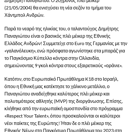
Δημήτρη Παναγιώτου. Ο 20χρονος πλέι μέικερ
(21/05/2004) θα ενισχύσει τη νέα σεζόν το τμήμα του
Χάντμπολ Ανδρών.
Παρά το νεαρό της ηλικίας του, ο ταλαντούχος Δημήτρης
Παναγιώτου είναι ο βασικός πλέι μέικερ της Εθνικής
Ελλάδος Ανδρών! Συμμετείχε στο Euro της Γερμανίας με την
«γαλανόλευκη», ενώ πρόσφατα αγωνίστηκε στα μπαράζ για
το Παγκόσμιο Κύπελλο κόντρα στην Ολλανδία,
σημειώνοντας 9 γκολ κόντρα στους εξαιρετικούς «οράνιε».
Κατόπιν, στο Ευρωπαϊκό Πρωτάθλημα K18 στο Ισραήλ,
όπου η Εθνική μας κατέκτησε το χάλκινο μετάλλιο, ο
Παναγιώτου αναδείχθηκε καλύτερος πλέι μέικερ και
πολυτιμότερος αθλητής (MVP) της διοργάνωσης. Επίσης,
κλήθηκε από την ευρωπαϊκή ομοσπονδία στο πρόγραμμα
«Respect Your Talent», όπου προσκαλούνται οι καλύτεροι
νέοι παίκτες της Ευρώπης! Ήταν δε ο πλέι μέικερ της
Εθνικής Νέων στο Παγκόσμιο Πρωτάθλημα του 2023 στη