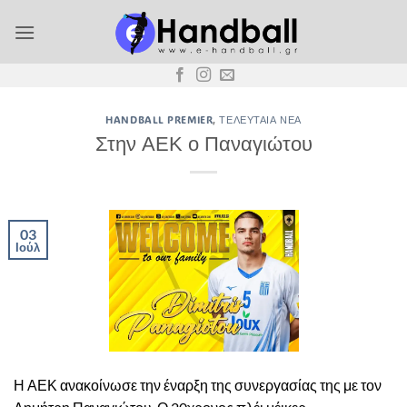
Μετάβαση
στο
περιεχόμενο
HANDBALL PREMIER
,
ΤΕΛΕΥΤΑΊΑ ΝΈΑ
Στην ΑΕΚ ο Παναγιώτου
03
Ιούλ
Η ΑΕΚ ανακοίνωσε την έναρξη της συνεργασίας της με τον