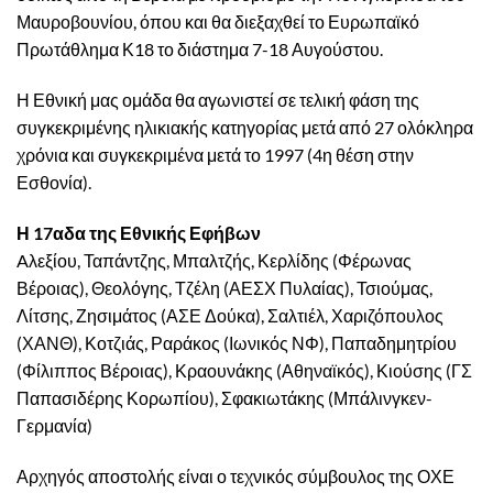
Μαυροβουνίου, όπου και θα διεξαχθεί το Ευρωπαϊκό
Πρωτάθλημα Κ18 το διάστημα 7-18 Αυγούστου.
Η Εθνική μας ομάδα θα αγωνιστεί σε τελική φάση της
συγκεκριμένης ηλικιακής κατηγορίας μετά από 27 ολόκληρα
χρόνια και συγκεκριμένα μετά το 1997 (4η θέση στην
Εσθονία).
Η 17αδα της Εθνικής Εφήβων
Aλεξίου, Ταπάντζης, Μπαλτζής, Κερλίδης (Φέρωνας
Βέροιας), Θεολόγης, Τζέλη (ΑΕΣΧ Πυλαίας), Τσιούμας,
Λίτσης, Ζησιμάτος (ΑΣΕ Δούκα), Σαλτιέλ, Χαριζόπουλος
(ΧΑΝΘ), Κοτζιάς, Ραράκος (Ιωνικός ΝΦ), Παπαδημητρίου
(Φίλιππος Βέροιας), Κραουνάκης (Αθηναϊκός), Κιούσης (ΓΣ
Παπασιδέρης Κορωπίου), Σφακιωτάκης (Μπάλινγκεν-
Γερμανία)
Αρχηγός αποστολής είναι ο τεχνικός σύμβουλος της ΟΧΕ