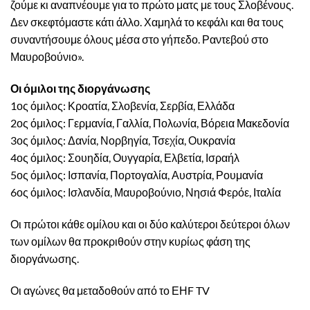
ζούμε κι αναπνέουμε για το πρώτο ματς με τους Σλοβένους.
Δεν σκεφτόμαστε κάτι άλλο. Χαμηλά το κεφάλι και θα τους
συναντήσουμε όλους μέσα στο γήπεδο. Ραντεβού στο
Μαυροβούνιο».
Οι όμιλοι της διοργάνωσης
1ος όμιλος: Κροατία, Σλοβενία, Σερβία, Ελλάδα
2ος όμιλος: Γερμανία, Γαλλία, Πολωνία, Βόρεια Μακεδονία
3ος όμιλος: Δανία, Νορβηγία, Τσεχία, Ουκρανία
4ος όμιλος: Σουηδία, Ουγγαρία, Ελβετία, Ισραήλ
5ος όμιλος: Ισπανία, Πορτογαλία, Αυστρία, Ρουμανία
6ος όμιλος: Ισλανδία, Μαυροβούνιο, Νησιά Φερόε, Ιταλία
Οι πρώτοι κάθε ομίλου και οι δύο καλύτεροι δεύτεροι όλων
των ομίλων θα προκριθούν στην κυρίως φάση της
διοργάνωσης.
Οι αγώνες θα μεταδοθούν από το ΕΗF TV