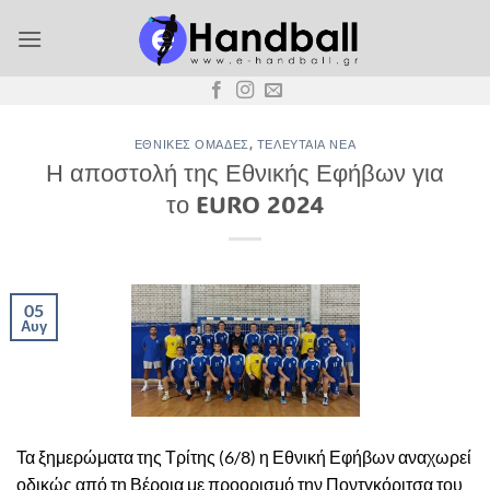
Μετάβαση
στο
περιεχόμενο
ΕΘΝΙΚΈΣ ΟΜΆΔΕΣ
,
ΤΕΛΕΥΤΑΊΑ ΝΈΑ
Η αποστολή της Εθνικής Εφήβων για
το EURO 2024
05
Αυγ
Τα ξημερώματα της Τρίτης (6/8) η Εθνική Εφήβων αναχωρεί
οδικώς από τη Βέροια με προορισμό την Ποντγκόριτσα του