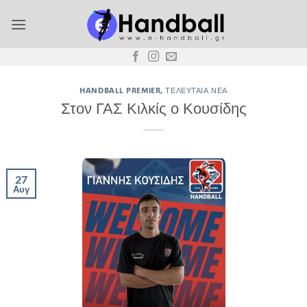
Μετάβαση
στο
περιεχόμενο
HANDBALL PREMIER
,
ΤΕΛΕΥΤΑΊΑ ΝΈΑ
Στον ΓΑΣ Κιλκίς ο Κουσίδης
27
Αυγ