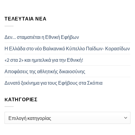
ΤΕΛΕΥΤΑΊΑ ΝΈΑ
Δεν… σταματιέται η Εθνική Εφήβων
Η Ελλάδα στο νέο Βαλκανικό Κύπελλο Παίδων- Κορασίδων
«2 στα 2» και ημιτελικά για την Εθνική!
Αποφάσεις της αθλητικής δικαιοσύνης
Δυνατό ξεκίνημα για τους Εφήβους στα Σκόπια
KΑΤΗΓΟΡΊΕΣ
Kατηγορίες