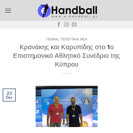
Μετάβαση
στο
περιεχόμενο
ΓΕΝΙΚΆ
,
ΤΕΛΕΥΤΑΊΑ ΝΈΑ
Κρανάκης και Καρυπίδης στο 1ο
Επιστημονικό Αθλητικό Συνέδριο της
Κύπρου
23
Οκτ