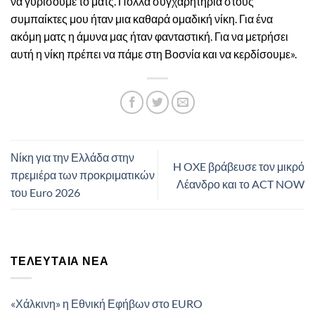
να γυρίσουμε το ματς. Πολλά συγχαρητήρια στους
συμπαίκτες μου ήταν μια καθαρά ομαδική νίκη. Για ένα
ακόμη ματς η άμυνα μας ήταν φανταστική. Για να μετρήσει
αυτή η νίκη πρέπει να πάμε στη Βοσνία και να κερδίσουμε».
Νίκη για την Ελλάδα στην
H OXE βράβευσε τον μικρό
πρεμιέρα των προκριματικών
Λέανδρο και το ACT NOW
του Euro 2026
ΤΕΛΕΥΤΑΊΑ ΝΈΑ
«Χάλκινη» η Εθνική Εφήβων στο EURO