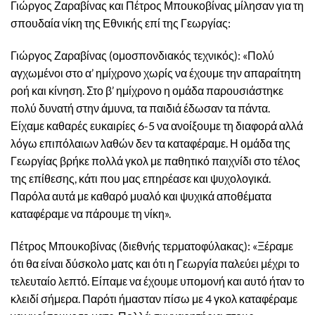
Γιώργος Ζαραβίνας και Πέτρος Μπουκοβίνας μίλησαν για τη
σπουδαία νίκη της Εθνικής επί της Γεωργίας:
Γιώργος Ζαραβίνας (ομοσπονδιακός τεχνικός): «Πολύ
αγχωμένοι στο α’ ημίχρονο χωρίς να έχουμε την απαραίτητη
ροή και κίνηση. Στο β’ ημίχρονο η ομάδα παρουσιάστηκε
πολύ δυνατή στην άμυνα, τα παιδιά έδωσαν τα πάντα.
Είχαμε καθαρές ευκαιρίες 6-5 να ανοίξουμε τη διαφορά αλλά
λόγω επιπόλαιων λαθών δεν τα καταφέραμε. Η ομάδα της
Γεωργίας βρήκε πολλά γκολ με παθητικό παιχνίδι στο τέλος
της επίθεσης, κάτι που μας επηρέασε και ψυχολογικά.
Παρόλα αυτά με καθαρό μυαλό και ψυχικά αποθέματα
καταφέραμε να πάρουμε τη νίκη».
Πέτρος Μπουκοβίνας (διεθνής τερματοφύλακας): «Ξέραμε
ότι θα είναι δύσκολο ματς και ότι η Γεωργία παλεύει μέχρι το
τελευταίο λεπτό. Είπαμε να έχουμε υπομονή και αυτό ήταν το
κλειδί σήμερα. Παρότι ήμασταν πίσω με 4 γκολ καταφέραμε