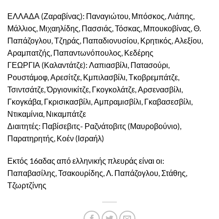
ΕΛΛΑΔΑ (Ζαραβίνας): Παναγιώτου, Μπόσκος, Λιάπης,
Μάλλιος, Μιχαηλίδης, Πασσιάς, Τόσκας, Μπουκοβίνας, Θ.
Παπάζογλου, Τζηράς, Παπαδιονυσίου, Κρητικός, Αλεξίου,
Αραμπατζής, Παπαντωνόπουλος, Κεδέρης
ΓΕΩΡΓΙΑ (Καλαντάτζε): Λαπιασβίλι, Πατασούρι,
Ρουστάμοφ, Αρεσίτζε, Κμπιλασβίλι, Τκοβρεμπάτζε,
Τσιντσάτζε, Όργιονικίτζε, Γκογκολάτζε, Αρσενασβίλι,
Γκογκάβα, Γκρισικασβίλι, Αμπραμισβίλι, Γκαβασεσβίλι,
Ντικαμίνια, Νικαμπάτζε
Διαιτητές: Παβίσεβιτς- Ραζνάτοβιτς (Μαυροβούνιο),
Παρατηρητής, Κοέν (Ισραήλ)
Εκτός 16αδας από ελληνικής πλευράς είναι οι:
Παπαβασίλης, Τσακουρίδης, Λ. Παπάζογλου, Στάθης,
Τζωρτζίνης