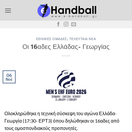
Μετάβαση
στο
περιεχόμενο
ΕΘΝΙΚΈΣ ΟΜΆΔΕΣ
,
ΤΕΛΕΥΤΑΊΑ ΝΈΑ
Οι 16αδες Ελλάδας- Γεωργίας
06
Νοέ
Ολοκληρώθηκε η τεχνική σύσκεψη του αγώνα Ελλάδα-
Γεωργία (17:30- ΕΡΤ3) όπου δηλώθηκαν οι 16αδες από
τους ομοσπονδιακούς προπονητές.