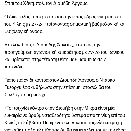
Σπίτι του Χάντμπολ, τον Διομήδη Άργους.
Ο Δικέφαλος προέρχεται από την εντός έδρας νίκη του επί
του Κιλκίς με 27-24, παίρνοντας σημαντική βαθμολογική και
ψυχολογική άνοδο.
Απέναντί του, ο Διομήδης Άργους, ο οποίος την
προηγούμενη αγωνιστική επικράτησε με 29-26 του Ιωνικού,
και βρίσκεται στην τέταρτη θέση με 8 βαθμούς σε 7
παιχνίδια.
Για το παιχνίδι κόντρα στον Διομήδη Άργους, ο Ντάρκο
Γκεοργκιέφσκι, δήλωσε στην επίσημη ιστοσελίδα του
Συλλόγου, acpaok.gr:
«Το παιχνίδι κόντρα στον Διομήδη στην Μίκρα είναι μία
ευκαιρία να βρούμε σταθερότητα ύστερα από τη νίκη επί του
Κιλκίς το Σάββατο. Περιμένω ένα δυνατό παιχνίδι και μάχη
για κάθε μπάλα, ελπίζοντας ότι θα εκμεταλλευτούμε την έδρα