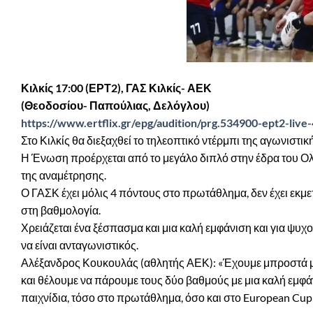
Κιλκίς 17:00 (ΕΡΤ2), ΓΑΣ Κιλκίς- ΑΕΚ
(Θεοδοσίου- Παπούλιας, Δελόγλου)
https://www.ertflix.gr/epg/audition/prg.534900-ept2-liv
Στο Κιλκίς θα διεξαχθεί το τηλεοπτικό ντέρμπι της αγωνιστ
Η Ένωση προέρχεται από το μεγάλο διπλό στην έδρα του Ολυ
της αναμέτρησης.
Ο ΓΑΣΚ έχει μόλις 4 πόντους στο πρωτάθλημα, δεν έχει εκμε
στη βαθμολογία.
Χρειάζεται ένα ξέσπασμα και μια καλή εμφάνιση και για ψυχο
να είναι ανταγωνιστικός.
Αλέξανδρος Κουκουλάς (αθλητής ΑΕΚ): «Έχουμε μπροστά μας
και θέλουμε να πάρουμε τους δύο βαθμούς με μια καλή εμφά
παιχνίδια, τόσο στο πρωτάθλημα, όσο και στο European Cup