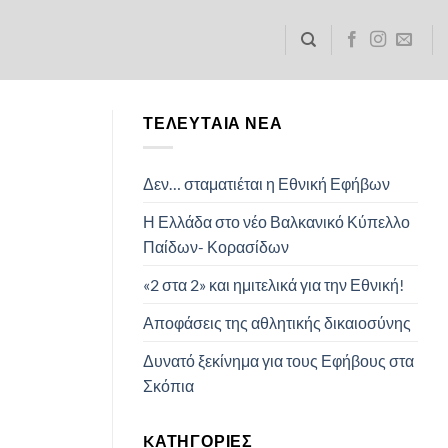
ΤΕΛΕΥΤΑΊΑ ΝΈΑ
Δεν… σταματιέται η Εθνική Εφήβων
Η Ελλάδα στο νέο Βαλκανικό Κύπελλο
Παίδων- Κορασίδων
«2 στα 2» και ημιτελικά για την Εθνική!
Αποφάσεις της αθλητικής δικαιοσύνης
Δυνατό ξεκίνημα για τους Εφήβους στα
Σκόπια
KΑΤΗΓΟΡΊΕΣ