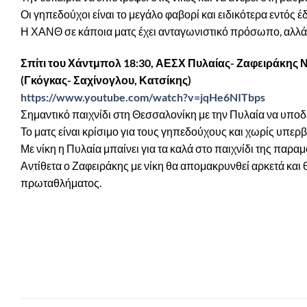
Οι γηπεδούχοι είναι το μεγάλο φαβορί και ειδικότερα εντός έ
Η ΧΑΝΘ σε κάποια ματς έχει ανταγωνιστικό πρόσωπο, αλλά
Σπίτι του Χάντμπολ 18:30, ΑΕΣΧ Πυλαίας- Ζαφειράκης
(Γκόγκας- Σαχίνογλου, Κατσίκης)
https://www.youtube.com/watch?v=jqHe6NITbps
Σημαντικό παιχνίδι στη Θεσσαλονίκη με την Πυλαία να υποδ
Το ματς είναι κρίσιμο για τους γηπεδούχους και χωρίς υπερβ
Με νίκη η Πυλαία μπαίνει για τα καλά στο παιχνίδι της παραμ
Αντίθετα ο Ζαφειράκης με νίκη θα απομακρυνθεί αρκετά και
πρωταθλήματος.