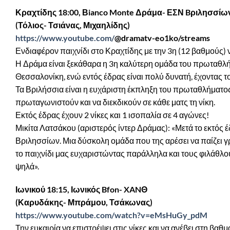
Κραχτίδης 18:00, Βianco Monte Δράμα- ΕΣΝ Bριλησσίω
(Τόλιος- Τσιάνας, Μιχαηλίδης)
https://www.youtube.com/
@dramatv-eo1ko/streams
Ενδιαφέρον παιχνίδι στο Κραχτίδης με την 3η (12 βαθμούς) ν
Η Δράμα είναι ξεκάθαρα η 3η καλύτερη ομάδα του πρωταθλήμ
Θεσσαλονίκη, ενώ εντός έδρας είναι πολύ δυνατή, έχοντας τ
Τα Βριλήσσια είναι η ευχάριστη έκπληξη του πρωταθλήματος
πρωταγωνιστούν και να διεκδικούν σε κάθε ματς τη νίκη.
Εκτός έδρας έχουν 2 νίκες και 1 ισοπαλία σε 4 αγώνες!
Μικίτα Λατσάκου (αριστερός ίντερ Δράμας): «Μετά το εκτός
Βριλησσίων. Μια δύσκολη ομάδα που της αρέσει να παίζει 
το παιχνίδι μας ευχαριστώντας παράλληλα και τους φιλάθλο
ψηλά».
Ιωνικού 18:15, Ιωνικός Bfon- XANΘ
(Καρυδάκης- Μπράμου, Τσάκωνας)
https://www.youtube.com/watch?v=eMsHuGy_pdM
Την ευκαιρία να επιστρέψει στις νίκες και να ανέβει στη βα