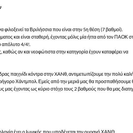
ν
α φιλοξενεί τα Βριλήσσια που είναι στην 5η θέση (7 βαθμοί).
ατος και είναι σταθερή, έχοντας μόλις μία ήττα από τον ΠΑΟΚ σ
ο απόλυτο 4/4!.
, καθώς αν και νεοφώτιστα στην κατηγορία έχουν καταφέρει να
 έδρας παιχνίδι κόντρα στην XANθ, αντιμετωπίζουμε την πολύ κα
γρήγορο Χάντμπολ. Εμείς από την μεριά μας θα προσπαθήσουμε 
υς μας έχοντας ως κύριο στόχο τους 2 βαθμούς που θα μας διατ
θμολογία έχει ο Ιωνικός που υποδέχεται την ουραγό ΧΑΝΘ.