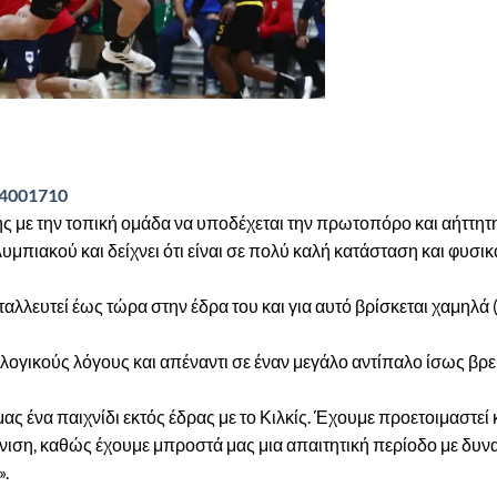
e-4001710
ικής με την τοπική ομάδα να υποδέχεται την πρωτοπόρο και αήττητ
μπιακού και δείχνει ότι είναι σε πολύ καλή κατάσταση και φυσι
ταλλευτεί έως τώρα στην έδρα του και για αυτό βρίσκεται χαμηλά 
λογικούς λόγους και απέναντι σε έναν μεγάλο αντίπαλο ίσως βρει
 ένα παιχνίδι εκτός έδρας με το Κιλκίς. Έχουμε προετοιμαστεί
νιση, καθώς έχουμε μπροστά μας μια απαιτητική περίοδο με δυν
».