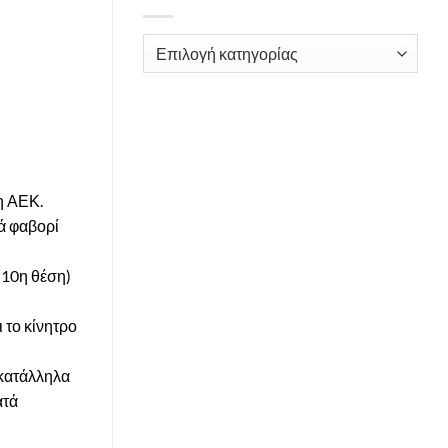
Kατηγορίες
η ΑΕΚ.
κά φαβορί
(10η θέση)
 το κίνητρο
 κατάλληλα
ατά