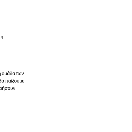
τη
λή ομάδα των
θα παίξουμε
ηρήσουν