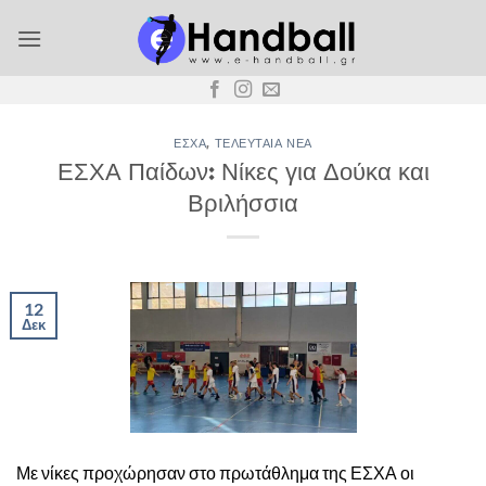
Μετάβαση
στο
περιεχόμενο
ΕΣΧΑ
,
ΤΕΛΕΥΤΑΊΑ ΝΈΑ
ΕΣΧΑ Παίδων: Νίκες για Δούκα και
Βριλήσσια
12
Δεκ
Με νίκες προχώρησαν στο πρωτάθλημα της ΕΣΧΑ οι