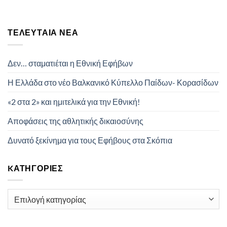
ΤΕΛΕΥΤΑΊΑ ΝΈΑ
Δεν… σταματιέται η Εθνική Εφήβων
Η Ελλάδα στο νέο Βαλκανικό Κύπελλο Παίδων- Κορασίδων
«2 στα 2» και ημιτελικά για την Εθνική!
Αποφάσεις της αθλητικής δικαιοσύνης
Δυνατό ξεκίνημα για τους Εφήβους στα Σκόπια
KΑΤΗΓΟΡΊΕΣ
Kατηγορίες