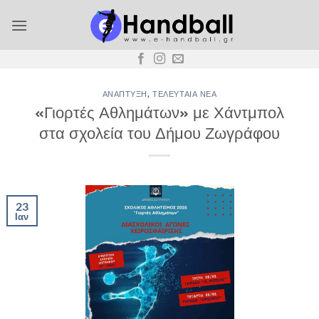
Μετάβαση
στο
περιεχόμενο
ΑΝΆΠΤΥΞΗ
,
ΤΕΛΕΥΤΑΊΑ ΝΈΑ
«Γιορτές Αθλημάτων» με Χάντμπολ
στα σχολεία του Δήμου Ζωγράφου
23
Ιαν