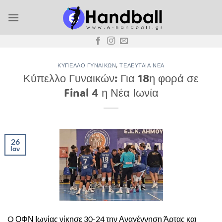
Μετάβαση
στο
περιεχόμενο
ΚΎΠΕΛΛΟ ΓΥΝΑΙΚΏΝ
,
ΤΕΛΕΥΤΑΊΑ ΝΈΑ
Κύπελλο Γυναικών: Για 18η φορά σε
Final 4 η Νέα Ιωνία
26
Ιαν
O ΟΦΝ Ιωνίας νίκησε 30-24 την Αναγέννηση Άρτας και