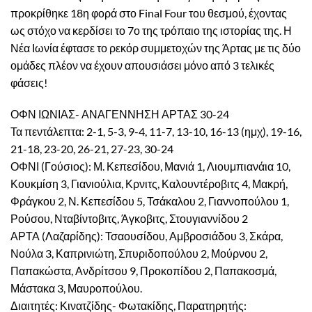
προκρίθηκε 18η φορά στο Final Four του θεσμού, έχοντας
ως στόχο να κερδίσει το 7ο της τρόπαιο της ιστορίας της. Η
Νέα Ιωνία έφτασε το ρεκόρ συμμετοχών της Άρτας με τις δύο
ομάδες πλέον να έχουν απουσιάσει μόνο από 3 τελικές
φάσεις!
ΟΦΝ ΙΩΝΙΑΣ- ΑΝΑΓΕΝΝΗΣΗ ΑΡΤΑΣ 30-24
Τα πεντάλεπτα: 2-1, 5-3, 9-4, 11-7, 13-10, 16-13 (ημχ), 19-16,
21-18, 23-20, 26-21, 27-23, 30-24
ΟΦΝΙ (Γούσιος): Μ. Κεπεσίδου, Μανιά 1, Λιουμπιανάια 10,
Κουκμίση 3, Γιανιούλια, Κρνιτς, Καλουντέροβιτς 4, Μακρή,
Φράγκου 2, Ν. Κεπεσίδου 5, Τσάκαλου 2, Γιαννοπούλου 1,
Ρούσου, Νταβίντοβιτς, Άγκοβιτς, Στουγιαννίδου 2
ΑΡΤΑ (Λαζαρίδης): Τσαουσίδου, Αμβροσιάδου 3, Σκάρα,
Νούλα 3, Καπρινιώτη, Σπυριδοπούλου 2, Μούρνου 2,
Παπακώστα, Ανδρίτσου 9, Προκοπίδου 2, Παπακοσμά,
Μάστακα 3, Μαυροπούλου.
Διαιτητές: Κινατζίδης- Φωτακίδης, Παρατηρητής: