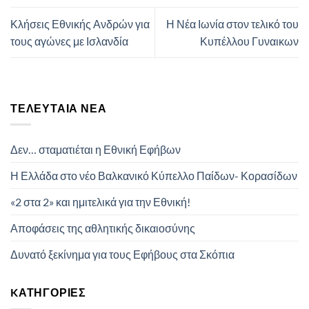
Κλήσεις Εθνικής Ανδρών για
Η Νέα Ιωνία στον τελικό του
τους αγώνες με Ισλανδία
Κυπέλλου Γυναικων
ΤΕΛΕΥΤΑΊΑ ΝΈΑ
Δεν… σταματιέται η Εθνική Εφήβων
Η Ελλάδα στο νέο Βαλκανικό Κύπελλο Παίδων- Κορασίδων
«2 στα 2» και ημιτελικά για την Εθνική!
Αποφάσεις της αθλητικής δικαιοσύνης
Δυνατό ξεκίνημα για τους Εφήβους στα Σκόπια
KΑΤΗΓΟΡΊΕΣ