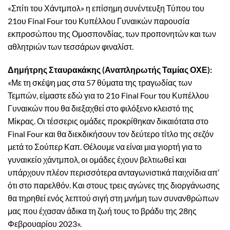
«Σπίτι του Χάντμπολ» η επίσημη συνέντευξη Τύπου του
21ου Final Four του Κυπέλλου Γυναικών παρουσία
εκπροσώπου της Ομοσπονδίας, των προπονητών και των
αθλητριών των τεσσάρων φιναλίστ.
Δημήτρης Σταυρακάκης (Αναπληρωτής Ταμίας ΟΧΕ):
«Με τη σκέψη μας στα 57 θύματα της τραγωδίας των
Τεμπών, είμαστε εδώ για το 21ο Final Four του Κυπέλλου
Γυναικών που θα διεξαχθεί στο φιλόξενο κλειστό της
Μίκρας. Οι τέσσερις ομάδες προκρίθηκαν δικαιότατα στο
Final Four και θα διεκδικήσουν τον δεύτερο τίτλο της σεζόν
μετά το Σούπερ Καπ. Θέλουμε να είναι μια γιορτή για το
γυναικείο χάντμπολ, οι ομάδες έχουν βελτιωθεί και
υπάρχουν πλέον περισσότερα ανταγωνιστικά παιχνίδια απ’
ότι στο παρελθόν. Και στους τρεις αγώνες της διοργάνωσης
θα τηρηθεί ενός λεπτού σιγή στη μνήμη των συνανθρώπων
μας που έχασαν άδικα τη ζωή τους το βράδυ της 28ης
Φεβρουαρίου 2023».