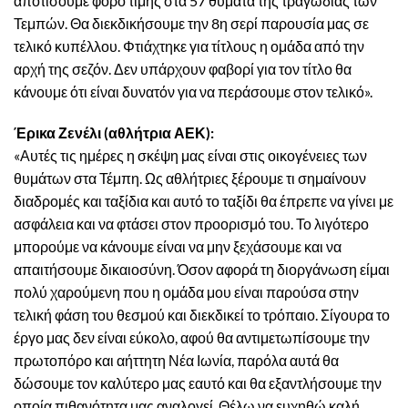
αποτίσουμε φόρο τιμής στα 57 θύματα της τραγωδίας των
Τεμπών. Θα διεκδικήσουμε την 8η σερί παρουσία μας σε
τελικό κυπέλλου. Φτιάχτηκε για τίτλους η ομάδα από την
αρχή της σεζόν. Δεν υπάρχουν φαβορί για τον τίτλο θα
κάνουμε ότι είναι δυνατόν για να περάσουμε στον τελικό».
Έρικα Ζενέλι (αθλήτρια ΑΕΚ):
«Αυτές τις ημέρες η σκέψη μας είναι στις οικογένειες των
θυμάτων στα Τέμπη. Ως αθλήτριες ξέρουμε τι σημαίνουν
διαδρομές και ταξίδια και αυτό το ταξίδι θα έπρεπε να γίνει με
ασφάλεια και να φτάσει στον προορισμό του. Το λιγότερο
μπορούμε να κάνουμε είναι να μην ξεχάσουμε και να
απαιτήσουμε δικαιοσύνη. Όσον αφορά τη διοργάνωση είμαι
πολύ χαρούμενη που η ομάδα μου είναι παρούσα στην
τελική φάση του θεσμού και διεκδικεί το τρόπαιο. Σίγουρα το
έργο μας δεν είναι εύκολο, αφού θα αντιμετωπίσουμε την
πρωτοπόρο και αήττητη Νέα Ιωνία, παρόλα αυτά θα
δώσουμε τον καλύτερο μας εαυτό και θα εξαντλήσουμε την
οποία πιθανότητα μας αναλογεί. Θέλω να ευχηθώ καλή