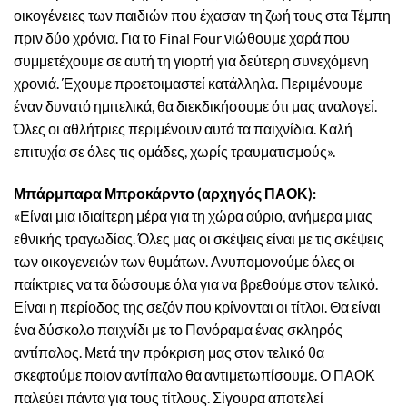
οικογένειες των παιδιών που έχασαν τη ζωή τους στα Τέμπη
πριν δύο χρόνια. Για το Final Four νιώθουμε χαρά που
συμμετέχουμε σε αυτή τη γιορτή για δεύτερη συνεχόμενη
χρονιά. Έχουμε προετοιμαστεί κατάλληλα. Περιμένουμε
έναν δυνατό ημιτελικά, θα διεκδικήσουμε ότι μας αναλογεί.
Όλες οι αθλήτριες περιμένουν αυτά τα παιχνίδια. Καλή
επιτυχία σε όλες τις ομάδες, χωρίς τραυματισμούς».
Μπάρμπαρα Μπροκάρντο (αρχηγός ΠΑΟΚ):
«Είναι μια ιδιαίτερη μέρα για τη χώρα αύριο, ανήμερα μιας
εθνικής τραγωδίας. Όλες μας οι σκέψεις είναι με τις σκέψεις
των οικογενειών των θυμάτων. Ανυπομονούμε όλες οι
παίκτριες να τα δώσουμε όλα για να βρεθούμε στον τελικό.
Είναι η περίοδος της σεζόν που κρίνονται οι τίτλοι. Θα είναι
ένα δύσκολο παιχνίδι με το Πανόραμα ένας σκληρός
αντίπαλος. Μετά την πρόκριση μας στον τελικό θα
σκεφτούμε ποιον αντίπαλο θα αντιμετωπίσουμε. Ο ΠΑΟΚ
παλεύει πάντα για τους τίτλους. Σίγουρα αποτελεί