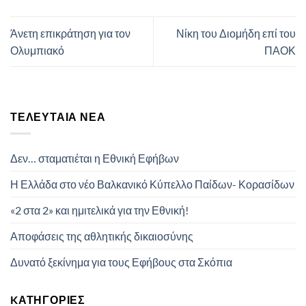
Άνετη επικράτηση για τον
Νίκη του Διομήδη επί του
Ολυμπιακό
ΠΑΟΚ
ΤΕΛΕΥΤΑΊΑ ΝΈΑ
Δεν… σταματιέται η Εθνική Εφήβων
Η Ελλάδα στο νέο Βαλκανικό Κύπελλο Παίδων- Κορασίδων
«2 στα 2» και ημιτελικά για την Εθνική!
Αποφάσεις της αθλητικής δικαιοσύνης
Δυνατό ξεκίνημα για τους Εφήβους στα Σκόπια
KΑΤΗΓΟΡΊΕΣ