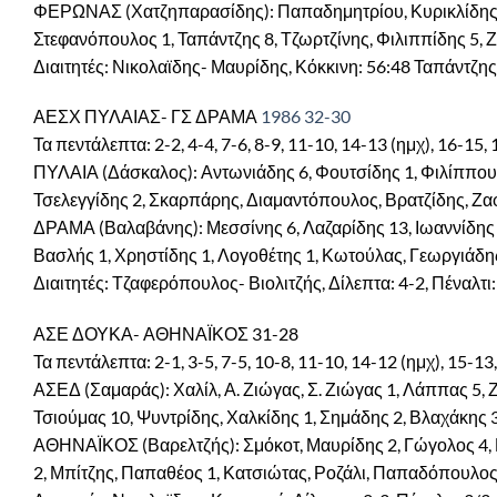
ΦΕΡΩΝΑΣ (Χατζηπαρασίδης): Παπαδημητρίου, Κυρικλίδης, Α
Στεφανόπουλος 1, Ταπάντζης 8, Τζωρτζίνης, Φιλιππίδης 5,
Διαιτητές: Νικολαϊδης- Μαυρίδης, Κόκκινη: 56:48 Ταπάντζης (
ΑΕΣΧ ΠΥΛΑΙΑΣ- ΓΣ ΔΡΑΜΑ
1986 32-30
Τα πεντάλεπτα: 2-2, 4-4, 7-6, 8-9, 11-10, 14-13 (ημχ), 16-15,
ΠΥΛΑΙΑ (Δάσκαλος): Αντωνιάδης 6, Φουτσίδης 1, Φιλίππου,
Τσελεγγίδης 2, Σκαρπάρης, Διαμαντόπουλος, Βρατζίδης, Ζα
ΔΡΑΜΑ (Βαλαβάνης): Μεσσίνης 6, Λαζαρίδης 13, Ιωαννίδης 
Βασλής 1, Χρηστίδης 1, Λογοθέτης 1, Κωτούλας, Γεωργιάδης
Διαιτητές: Τζαφερόπουλος- Βιολιτζής, Δίλεπτα: 4-2, Πέναλτι:
ΑΣΕ ΔΟΥΚΑ- ΑΘΗΝΑΪΚΟΣ 31-28
Τα πεντάλεπτα: 2-1, 3-5, 7-5, 10-8, 11-10, 14-12 (ημχ), 15-13
ΑΣΕΔ (Σαμαράς): Χαλίλ, Α. Ζιώγας, Σ. Ζιώγας 1, Λάππας 5,
Τσιούμας 10, Ψυντρίδης, Χαλκίδης 1, Σημάδης 2, Βλαχάκης
ΑΘΗΝΑΪΚΟΣ (Βαρελτζής): Σμόκοτ, Μαυρίδης 2, Γώγολος 4, Κο
2, Μπίτζης, Παπαθέος 1, Κατσιώτας, Ροζάλι, Παπαδόπουλος