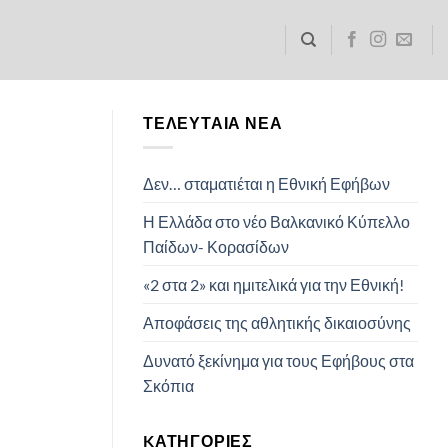
ΤΕΛΕΥΤΑΊΑ ΝΈΑ
Δεν… σταματιέται η Εθνική Εφήβων
Η Ελλάδα στο νέο Βαλκανικό Κύπελλο
Παίδων- Κορασίδων
«2 στα 2» και ημιτελικά για την Εθνική!
Αποφάσεις της αθλητικής δικαιοσύνης
Δυνατό ξεκίνημα για τους Εφήβους στα
Σκόπια
KΑΤΗΓΟΡΊΕΣ