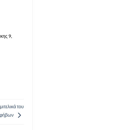
κης 9,
μιτελικά του
Εφήβων