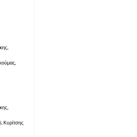
κης,
κούμας,
κης,
5, Κυρίτσης