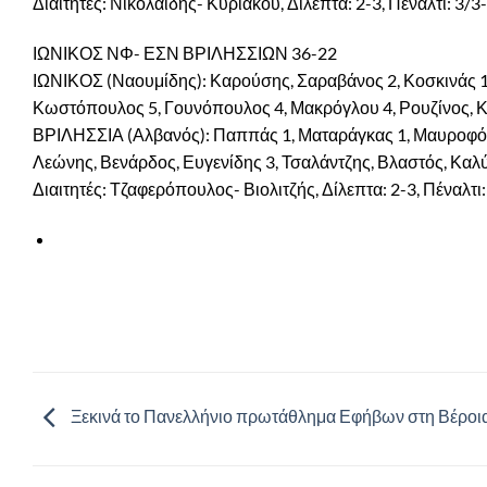
Διαιτητές: Νικολαϊδης- Κυριακού, Δίλεπτα: 2-3, Πέναλτι: 3/3
ΙΩΝΙΚΟΣ ΝΦ- ΕΣΝ ΒΡΙΛΗΣΣΙΩΝ 36-22
ΙΩΝΙΚΟΣ (Ναουμίδης): Καρούσης, Σαραβάνος 2, Κοσκινάς 11
Κωστόπουλος 5, Γουνόπουλος 4, Μακρόγλου 4, Ρουζίνος, Κ
ΒΡΙΛΗΣΣΙΑ (Αλβανός): Παππάς 1, Ματαράγκας 1, Μαυροφόρ
Λεώνης, Βενάρδος, Ευγενίδης 3, Τσαλάντζης, Βλαστός, Καλ
Διαιτητές: Τζαφερόπουλος- Βιολιτζής, Δίλεπτα: 2-3, Πέναλτι:
Ξεκινά το Πανελλήνιο πρωτάθλημα Εφήβων στη Βέροι