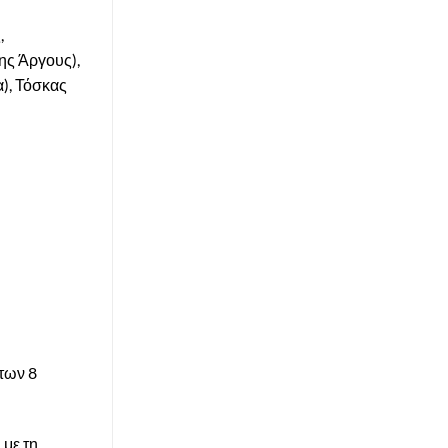
,
ης Άργους),
), Τόσκας
 των 8
 με τη