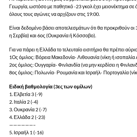
Γεωργία, ωστόσο με παθητικό -23 γκολ έχει μειονέκτημα σε 
όλους τους αγώνες να αρχίζουν στις 19:00.
Είναι δεδομένο βάσει αποτελεσμάτων ότι θα προκριθούν οι 3
η Σερβία) και 6ος (Ουκρανία ή Κόσσοβο).
Για να πάρει η Ελλάδα το τελευταίο εισιτήριο θα πρέπει αύρ
1Ος όμιλος: Βόρεια Μακεδονία- Λιθουανία (νίκη ή ισοπαλία 
2ος όμιλος: Ουγγαρία- Φινλανδία (να μην κερδίσει η Φινλανδ
8ος όμιλος: Πολωνία- Ρουμανία και Ισραήλ- Πορτογαλία (νί
Ειδική βαθμολογία (3ες των ομίλων)
1. Ελβετία 3 (-9)
2. Ιταλία 2 (-4)
3. Ουκρανία 2 (-7)
4. Ελλάδα 2 (-23)
——————–
5. Ισραήλ 1 (-16)