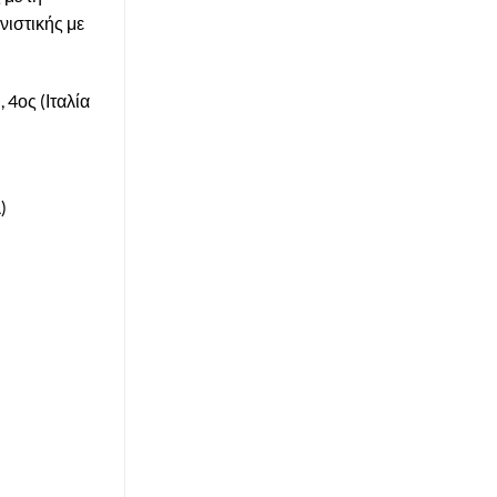
νιστικής με
 4ος (Ιταλία
)