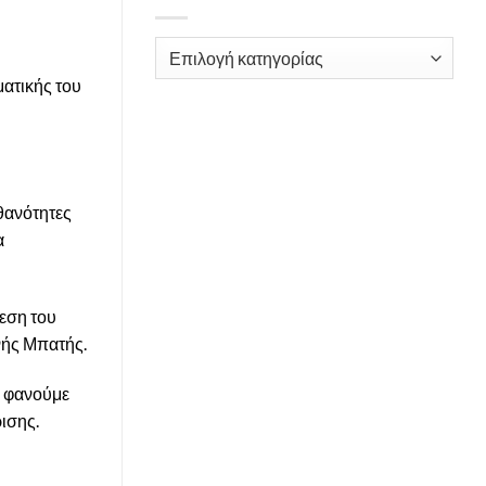
Kατηγορίες
ματικής του
ιθανότητες
α
εση του
νής Μπατής.
α φανούμε
ισης.