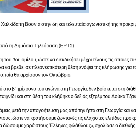
Χαλκίδα τη Βοσνία στην 6η και τελευταία αγωνιστική της προκρι
ς από τη Δημόσια Τηλεόραση (ΕΡΤ2)
η του 3ου ομίλου, ώστε να διεκδικήσει μέχρι τέλους τις όποιες π
 να βρεθεί σε πλεονεκτικότερη θέση ενόψει της κλήρωσης για τ
οποία θα αρχίσουν τον Οκτώβριο.
το β’ ημίχρονο του αγώνα στη Γεωργία, δεν βρίσκεται στη διάθ
ιχνίδι και στη θέση του κλήθηκε ο δεξιός εξτρέμ του Δούκα Τζα
νάμεις μετά την απογοήτευση μας από την ήττα στη Γεωργία και ν
τους, ώστε να κρατήσουμε ζωντανές τις ελάχιστες ελπίδες πρόκρ
α δώσουμε χαρά στους Έλληνες φιλάθλους», σχολίασε ο διεθνής