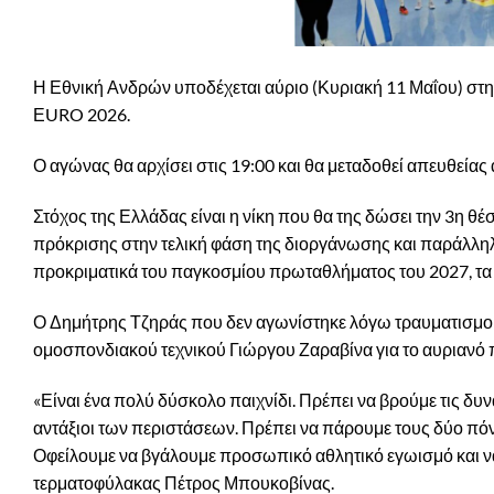
Η Εθνική Ανδρών υποδέχεται αύριο (Κυριακή 11 Μαΐου) στη 
ΕURO 2026.
Ο αγώνας θα αρχίσει στις 19:00 και θα μεταδοθεί απευθεία
Στόχος της Ελλάδας είναι η νίκη που θα της δώσει την 3η θέσ
πρόκρισης στην τελική φάση της διοργάνωσης και παράλληλα
προκριματικά του παγκοσμίου πρωταθλήματος του 2027, τα 
Ο Δημήτρης Τζηράς που δεν αγωνίστηκε λόγω τραυματισμού σ
ομοσπονδιακού τεχνικού Γιώργου Ζαραβίνα για το αυριανό πα
«Είναι ένα πολύ δύσκολο παιχνίδι. Πρέπει να βρούμε τις δυ
αντάξιοι των περιστάσεων. Πρέπει να πάρουμε τους δύο πόν
Οφείλουμε να βγάλουμε προσωπικό αθλητικό εγωισμό και ν
τερματοφύλακας Πέτρος Μπουκοβίνας.