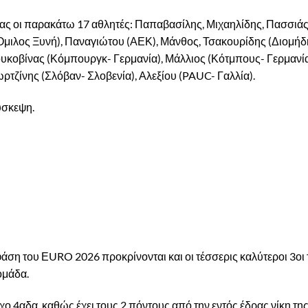
σίας οι παρακάτω 17 αθλητές: Παπαβασίλης, Μιχαηλίδης, Πασσιάς
ιλος Ξυνή), Παναγιώτου (ΑΕΚ), Μάνθος, Τσακουρίδης (Διομήδ
υκοβίνας (Κόμπουργκ- Γερμανία), Μάλλιος (Κότμπους- Γερμανία
ρτζίνης (Σλόβαν- Σλοβενία), Αλεξίου (PAUC- Γαλλία).
ύσκεψη.
φάση του ΕURO 2026 προκρίνονται και οι τέσσερις καλύτεροι 3οι
ομάδα.
ο 4αδα, καθώς έχει τους 2 πόντους από την εντός έδρας νίκη της