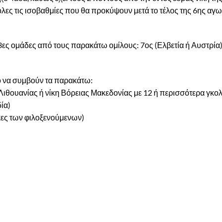
όλες τις ισοβαθμίες που θα προκύψουν μετά το τέλος της 6ης αγω
ες ομάδες από τους παρακάτω ομίλους: 7ος (Ελβετία ή Αυστρία),
ιο να συμβούν τα παρακάτω:
Λιθουανίας ή νίκη Βόρειας Μακεδονίας με 12 ή περισσότερα γκολ
ία)
κες των φιλοξενούμενων)