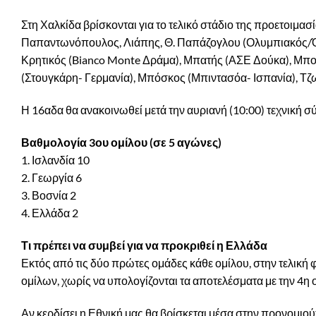
Στη Χαλκίδα βρίσκονται για το τελικό στάδιο της προετοιμα
Παπαντωνόπουλος, Λιάπης, Θ. Παπάζογλου (Ολυμπιακός/Όμ
Κρητικός (Bianco Monte Δράμα), Μπατής (ΑΣΕ Δούκα), Μπο
(Στουγκάρη- Γερμανία), Μπόσκος (Μπιντασόα- Ισπανία), Τζω
Η 16αδα θα ανακοινωθεί μετά την αυριανή (10:00) τεχνική σ
Βαθμολογία 3ου ομίλου (σε 5 αγώνες)
1. Ισλανδία 10
2. Γεωργία 6
3. Βοσνία 2
4. Ελλάδα 2
Τι πρέπει να συμβεί για να προκριθεί η Ελλάδα
Εκτός από τις δύο πρώτες ομάδες κάθε ομίλου, στην τελική 
ομίλων, χωρίς να υπολογίζονται τα αποτελέσματα με την 4η 
Αν κερδίσει η Εθνική μας θα βρίσκεται μέσα στην προνομιούχ