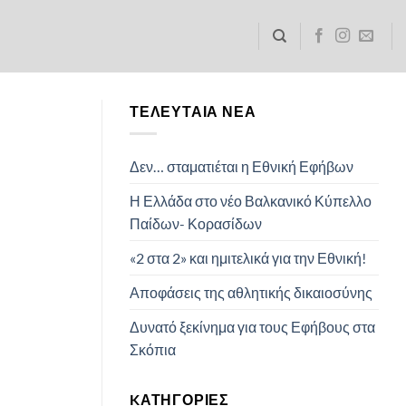
ΤΕΛΕΥΤΑΊΑ ΝΈΑ
Δεν… σταματιέται η Εθνική Εφήβων
Η Ελλάδα στο νέο Βαλκανικό Κύπελλο
Παίδων- Κορασίδων
«2 στα 2» και ημιτελικά για την Εθνική!
Αποφάσεις της αθλητικής δικαιοσύνης
Δυνατό ξεκίνημα για τους Εφήβους στα
Σκόπια
KΑΤΗΓΟΡΊΕΣ