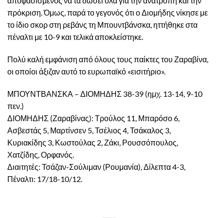
αποφασισμένος να τα δώσει όλα για την ανατροπή και την
πρόκριση. Όμως, παρά το γεγονός ότι ο Διομήδης νίκησε με
το ίδιο σκορ στη ρεβάνς τη Μπουντβάνσκα, ηττήθηκε στα
πέναλτι με 10-9 και τελικά αποκλείστηκε.
Πολύ καλή εμφάνιση από όλους τους παίκτες του Ζαραβίνα,
οι οποίοι άξιζαν αυτό το ευρωπαϊκό «εισιτήριο».
ΜΠΟΥΝΤΒΑΝΣΚΑ – ΔΙΟΜΗΔΗΣ 38-39 (ημχ. 13-14, 9-10
πεν.)
ΔΙΟΜΗΔΗΣ (Ζαραβίνας): Τρούλος 11, Μπαρόσο 6,
Ασβεστάς 5, Μαρτίνσεν 5, Τσέλιος 4, Τσάκαλος 3,
Κυριακίδης 3, Κωστούλας 2, Ζάκι, Ρουσσόπουλος,
Χατζίδης, Ορφανός.
Διαιτητές: Τσάζαν-Σούλιμαν (Ρουμανία), Δίλεπτα 4-3,
Πέναλτι: 17/18-10/12.