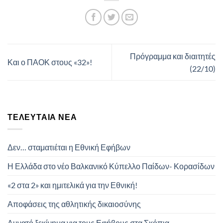
Πρόγραμμα και διαιτητές
Και ο ΠΑΟΚ στους «32»!
(22/10)
ΤΕΛΕΥΤΑΊΑ ΝΈΑ
Δεν… σταματιέται η Εθνική Εφήβων
Η Ελλάδα στο νέο Βαλκανικό Κύπελλο Παίδων- Κορασίδων
«2 στα 2» και ημιτελικά για την Εθνική!
Αποφάσεις της αθλητικής δικαιοσύνης
Δυνατό ξεκίνημα για τους Εφήβους στα Σκόπια