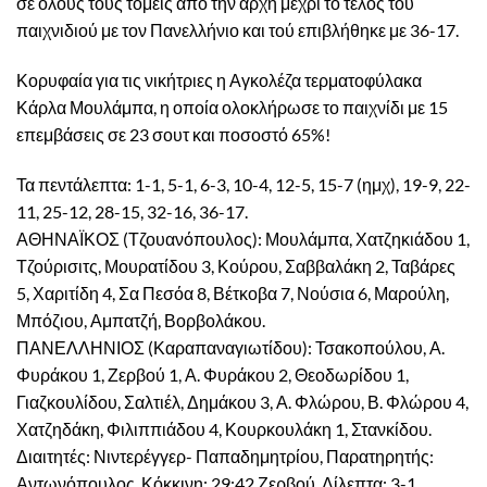
σε όλους τους τομείς από την αρχή μέχρι το τέλος του
παιχνιδιού με τον Πανελλήνιο και τού επιβλήθηκε με 36-17.
Κορυφαία για τις νικήτριες η Αγκολέζα τερματοφύλακα
Κάρλα Μουλάμπα, η οποία ολοκλήρωσε το παιχνίδι με 15
επεμβάσεις σε 23 σουτ και ποσοστό 65%!
Τα πεντάλεπτα: 1-1, 5-1, 6-3, 10-4, 12-5, 15-7 (ημχ), 19-9, 22-
11, 25-12, 28-15, 32-16, 36-17.
ΑΘΗΝΑΪΚΟΣ (Τζουανόπουλος): Μουλάμπα, Χατζηκιάδου 1,
Τζούρισιτς, Μουρατίδου 3, Κούρου, Σαββαλάκη 2, Ταβάρες
5, Χαριτίδη 4, Σα Πεσόα 8, Βέτκοβα 7, Νούσια 6, Μαρούλη,
Μπόζιου, Αμπατζή, Βορβολάκου.
ΠΑΝΕΛΛΗΝΙΟΣ (Καραπαναγιωτίδου): Τσακοπούλου, Α.
Φυράκου 1, Ζερβού 1, Α. Φυράκου 2, Θεοδωρίδου 1,
Γιαζκουλίδου, Σαλτιέλ, Δημάκου 3, Α. Φλώρου, Β. Φλώρου 4,
Χατζηδάκη, Φιλιππιάδου 4, Κουρκουλάκη 1, Στανκίδου.
Διαιτητές: Νιντερέγγερ- Παπαδημητρίου, Παρατηρητής:
Αντωνόπουλος, Κόκκινη: 29:42 Ζερβού, Δίλεπτα: 3-1,