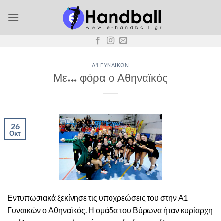
Μετάβαση
στο
περιεχόμενο
Α1 ΓΥΝΑΙΚΏΝ
Με… φόρα ο Αθηναϊκός
26
Οκτ
Εντυπωσιακά ξεκίνησε τις υποχρεώσεις του στην Α1
Γυναικών ο Αθηναϊκός. Η ομάδα του Βύρωνα ήταν κυρίαρχη