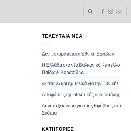
ΤΕΛΕΥΤΑΊΑ ΝΈΑ
Δεν… σταματιέται η Εθνική Εφήβων
Η Ελλάδα στο νέο Βαλκανικό Κύπελλο
Παίδων- Κορασίδων
«2 στα 2» και ημιτελικά για την Εθνική!
Αποφάσεις της αθλητικής δικαιοσύνης
Δυνατό ξεκίνημα για τους Εφήβους στα
Σκόπια
KΑΤΗΓΟΡΊΕΣ