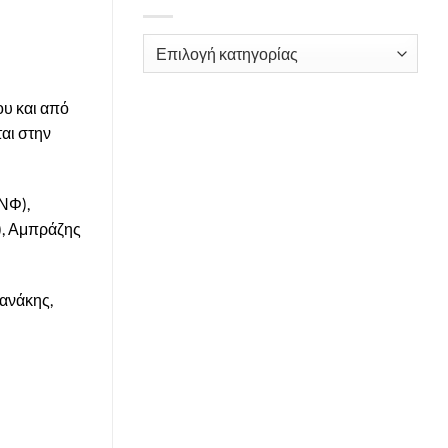
Kατηγορίες
ου και από
ται στην
 ΝΦ),
), Αμπράζης
ανάκης,