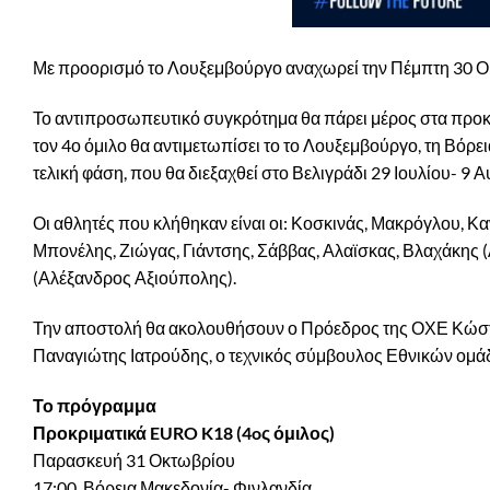
Με προορισμό το Λουξεμβούργο αναχωρεί την Πέμπτη 30 Ο
Το αντιπροσωπευτικό συγκρότημα θα πάρει μέρος στα προκ
τον 4ο όμιλο θα αντιμετωπίσει το το Λουξεμβούργο, τη Βόρε
τελική φάση, που θα διεξαχθεί στο Βελιγράδι 29 Ιουλίου- 9
Οι αθλητές που κλήθηκαν είναι οι: Κοσκινάς, Μακρόγλου, Κ
Μπονέλης, Ζιώγας, Γιάντσης, Σάββας, Αλαϊσκας, Βλαχάκης
(Αλέξανδρος Αξιούπολης).
Την αποστολή θα ακολουθήσουν ο Πρόεδρος της ΟΧΕ Κώστα
Παναγιώτης Ιατρούδης, ο τεχνικός σύμβουλος Εθνικών ομά
Το πρόγραμμα
Προκριματικά EURO K18 (4oς όμιλος)
Παρασκευή 31 Οκτωβρίου
17:00, Βόρεια Μακεδονία- Φινλανδία