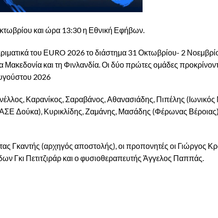
κτωβρίου και ώρα 13:30 η Εθνική Εφήβων.
ριματικά του ΕURO 2026 το διάστημα 31 Οκτωβρίου- 2 Νοεμβρί
ια Μακεδονία και τη Φινλανδία. Οι δύο πρώτες ομάδες προκρίνον
 Αυγούστου 2026
ανέλλος, Καρανίκος, Σαραβάνος, Αθανασιάδης, Πιπέλης (Ιωνικός
 (ΑΣΕ Δούκα), Κυρικλίδης, Ζαμάνης, Μασάδης (Φέρωνας Βέροιας
ς Γκαντής (αρχηγός αποστολής), οι προπονητές οι Γιώργος Κρ
δων Γκι Πετιτζιράρ και ο φυσιοθεραπευτής Άγγελος Παππάς.