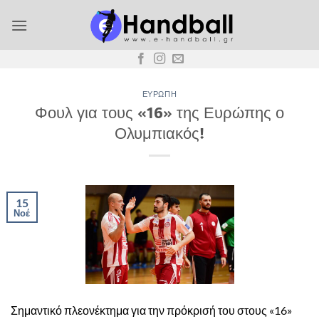
Μετάβαση
στο
περιεχόμενο
ΕΥΡΏΠΗ
Φουλ για τους «16» της Ευρώπης ο
Ολυμπιακός!
15
Νοέ
Σημαντικό πλεονέκτημα για την πρόκρισή του στους «16»