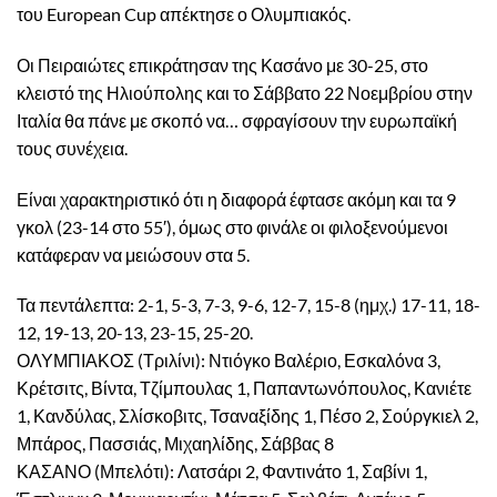
του European Cup απέκτησε ο Ολυμπιακός.
Οι Πειραιώτες επικράτησαν της Κασάνο με 30-25, στο
κλειστό της Ηλιούπολης και το Σάββατο 22 Νοεμβρίου στην
Ιταλία θα πάνε με σκοπό να… σφραγίσουν την ευρωπαϊκή
τους συνέχεια.
Είναι χαρακτηριστικό ότι η διαφορά έφτασε ακόμη και τα 9
γκολ (23-14 στο 55′), όμως στο φινάλε οι φιλοξενούμενοι
κατάφεραν να μειώσουν στα 5.
Τα πεντάλεπτα: 2-1, 5-3, 7-3, 9-6, 12-7, 15-8 (ημχ.) 17-11, 18-
12, 19-13, 20-13, 23-15, 25-20.
ΟΛΥΜΠΙΑΚΟΣ (Τριλίνι): Ντιόγκο Βαλέριο, Εσκαλόνα 3,
Κρέτσιτς, Βίντα, Τζίμπουλας 1, Παπαντωνόπουλος, Κανιέτε
1, Κανδύλας, Σλίσκοβιτς, Τσαναξίδης 1, Πέσο 2, Σούργκιελ 2,
Μπάρος, Πασσιάς, Μιχαηλίδης, Σάββας 8
ΚΑΣΑΝΟ (Μπελότι): Λατσάρι 2, Φαντινάτο 1, Σαβίνι 1,