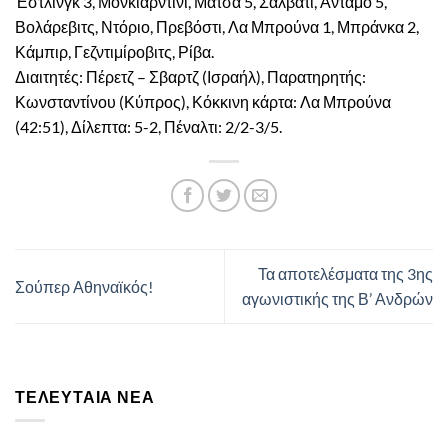
Έστλινγκ 3, Μονκιαρντίνι, Μάτσα 5, Σαλβάτι, Αντάμο 5,
Βολάρεβιτς, Ντόριο, Πρεβόστι, Λα Μπρούνα 1, Μπράνκα 2,
Κάμπιρ, Γεζντιμίροβιτς, Ρίβα.
Διαιτητές: Πέρετζ – Σβαρτζ (Ισραήλ), Παρατηρητής:
Κωνσταντίνου (Κύπρος), Κόκκινη κάρτα: Λα Μπρούνα
(42:51), Δίλεπτα: 5-2, Πέναλτι: 2/2-3/5.
Τα αποτελέσματα της 3ης
Σούπερ Αθηναϊκός!
αγωνιστικής της Β’ Ανδρών
ΤΕΛΕΥΤΑΊΑ ΝΈΑ