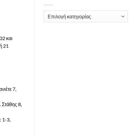
Kατηγορίες
32 και
ή 21
νιέτε 7,
 Στάθης 8,
 1-3,