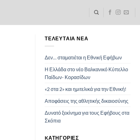
ΤΕΛΕΥΤΑΊΑ ΝΈΑ
Δεν… σταματιέται η Εθνική Εφήβων
Η Ελλάδα στο νέο Βαλκανικό Κύπελλο
Παίδων- Κορασίδων
«2 στα 2» και ημιτελικά για την Εθνική!
Αποφάσεις της αθλητικής δικαιοσύνης
Δυνατό ξεκίνημα για τους Εφήβους στα
Σκόπια
KΑΤΗΓΟΡΊΕΣ