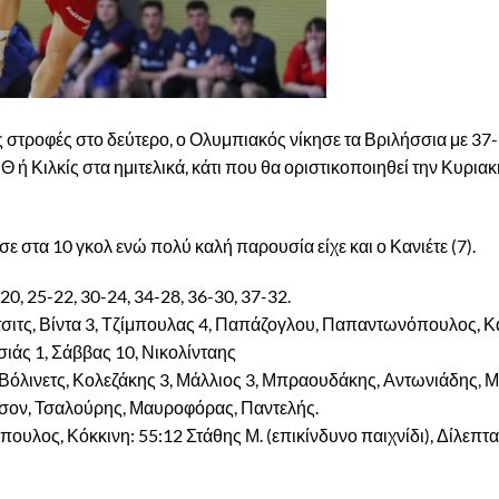
 στροφές στο δεύτερο, ο Ολυμπιακός νίκησε τα Βριλήσσια με 37-
 Κιλκίς στα ημιτελικά, κάτι που θα οριστικοποιηθεί την Κυριακ
ε στα 10 γκολ ενώ πολύ καλή παρουσία είχε και ο Κανιέτε (7).
-20, 25-22, 30-24, 34-28, 36-30, 37-32.
σιτς, Βίντα 3, Τζίμπουλας 4, Παπάζογλου, Παπαντωνόπουλος, Κα
ιάς 1, Σάββας 10, Νικολίνταης
όλινετς, Κολεζάκης 3, Μάλλιος 3, Μπραουδάκης, Αντωνιάδης, Μ.
μσον, Τσαλούρης, Μαυροφόρας, Παντελής.
υλος, Κόκκινη: 55:12 Στάθης Μ. (επικίνδυνο παιχνίδι), Δίλεπτα: