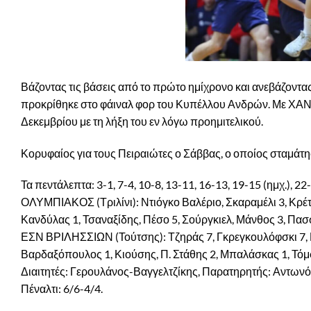
Βάζοντας τις βάσεις από το πρώτο ημίχρονο και ανεβάζοντας
προκρίθηκε στο φάιναλ φορ του Κυπέλλου Ανδρών. Με ΧΑΝΘ ή
Δεκεμβρίου με τη λήξη του εν λόγω προημιτελικού.
Κορυφαίος για τους Πειραιώτες ο Σάββας, ο οποίος σταμάτησ
Τα πεντάλεπτα: 3-1, 7-4, 10-8, 13-11, 16-13, 19-15 (ημχ.), 22
ΟΛΥΜΠΙΑΚΟΣ (Τριλίνι): Ντιόγκο Βαλέριο, Σκαραμέλι 3, Κρέτ
Κανδύλας 1, Τσαναξίδης, Πέσο 5, Σούργκιελ, Μάνθος 3, Πασσ
ΕΣΝ ΒΡΙΛΗΣΣΙΩΝ (Τούτσης): Τζηράς 7, Γκρεγκουλόφσκι 7, Β
Βαρδαξόπουλος 1, Κιούσης, Π. Στάθης 2, Μπαλάσκας 1, Τό
Διαιτητές: Γερουλάνος-Βαγγελτζίκης, Παρατηρητής: Αντωνόπο
Πέναλτι: 6/6-4/4.