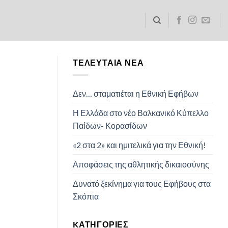
ΤΕΛΕΥΤΑΊΑ ΝΈΑ
Δεν… σταματιέται η Εθνική Εφήβων
Η Ελλάδα στο νέο Βαλκανικό Κύπελλο
Παίδων- Κορασίδων
«2 στα 2» και ημιτελικά για την Εθνική!
Αποφάσεις της αθλητικής δικαιοσύνης
Δυνατό ξεκίνημα για τους Εφήβους στα
Σκόπια
KΑΤΗΓΟΡΊΕΣ