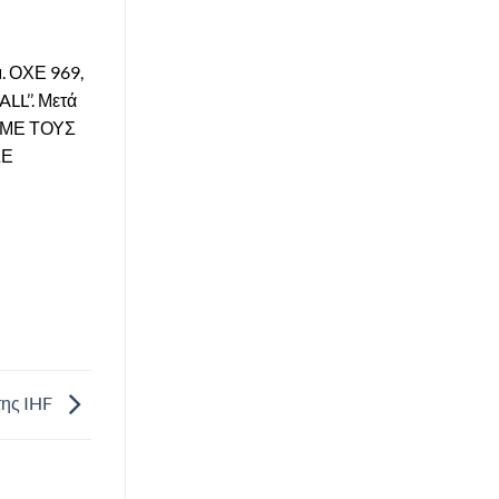
. ΟΧΕ 969,
L’’. Μετά
: «ΜΕ ΤΟΥΣ
ΣΕ
της IHF