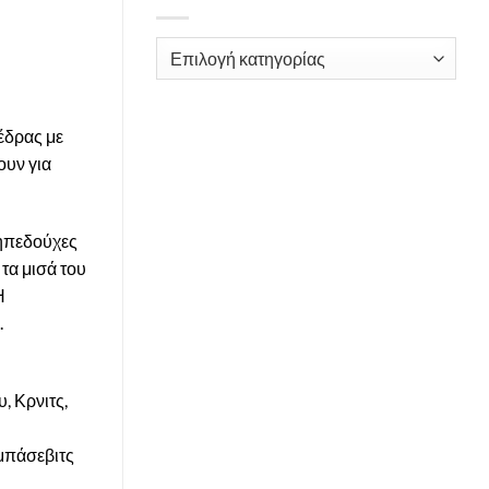
Kατηγορίες
έδρας με
ουν για
γηπεδούχες
τα μισά του
Η
.
, Κρνιτς,
ρμπάσεβιτς