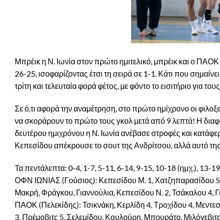
Μπρέικ η Ν. Ιωνία στον πρώτο ημιτελικό, μπρέικ και ο ΠΑΟΚ
26-25, ισοφαρίζοντας έτσι τη σειρά σε 1-1. Κάτι που σημαίν
τρίτη και τελευταία φορά φέτος, με φόντο το εισιτήριο για το
Σε ό,τι αφορά την αναμέτρηση, στο πρώτο ημίχρονο οι φιλοξ
να σκοράρουν το πρώτο τους γκολ μετά από 9 λεπτά! Η διαφο
δευτέρου ημιχρόνου η Ν. Ιωνία ανέβασε στροφές και κατάφερε 
Κεπεσίδου απέκρουσε το σουτ της Ανδρίτσου, αλλά αυτό της
Τα πεντάλεπτα: 0-4, 1-7, 5-11, 6-14, 9-15, 10-18 (ημχ.), 13-1
ΟΦΝ ΙΩΝΙΑΣ (Γούσιος): Κεπεσίδου Μ. 1, Χατζηπαρασίδου 5
Μακρή, Φράγκου, Γιαννούλια, Κεπεσίδου Ν. 2, Τσάκαλου 4, Γ
ΠΑΟΚ (Πελεκίδης): Τσικνάκη, Κερλίδη 4, Τροχίδου 4, Μεντεσ
3, Πρέμοβιτς 5, Σελεμίδου, Κουλούρη, Μπουράτο, Μιλόγεβιτς 