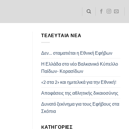
ΤΕΛΕΥΤΑΊΑ ΝΈΑ
Δεν… σταματιέται η Εθνική Εφήβων
Η Ελλάδα στο νέο Βαλκανικό Κύπελλο
Παίδων- Κορασίδων
«2 στα 2» και ημιτελικά για την Εθνική!
Αποφάσεις της αθλητικής δικαιοσύνης
Δυνατό ξεκίνημα για τους Εφήβους στα
Σκόπια
KΑΤΗΓΟΡΊΕΣ