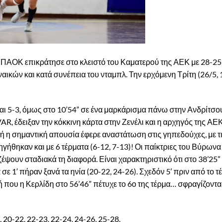
 ο ΠΑΟΚ επικράτησε στο κλειστό του Καματερού της ΑΕΚ με 28-25 
ικών και κατά συνέπεια του νταμπλ. Την ερχόμενη Τρίτη (26/5, 
αι 5-3, όμως στο 10’54” σε ένα μαρκάρισμα πάνω στην Ανδρίτσο
 VAR, έδειξαν την κόκκινη κάρτα στην Ζενέλι και η αρχηγός της ΑΕ
ή η σημαντική απουσία έφερε αναστάτωση στις γηπεδούχες, με τ
ηγήθηκαν και με 6 τέρματα (6-12, 7-13)! Οι παίκτριες του Βύρωνα
υν σταδιακά τη διαφορά. Είναι χαρακτηριστικό ότι στο 38’25”
ε 1′ πήραν ξανά τα ηνία (20-22, 24-26). Σχεδόν 5′ πριν από το τ
γμή που η Κερλίδη στο 56’46” πέτυχε το 6ο της τέρμα… σφραγίζοντα
8, 20-22, 22-23, 22-24, 24-26, 25-28.