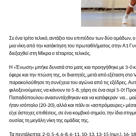
Σε ένα τρίτο τελικό, αντάξιο του επιπέδου των δύο ομάδων,
μια νίκη από την κατάκτηση του πρωταθλήματος στην Α1 Γυνα
διεξαχθεί στη Μίκρα ο τέταρτος τελικός.
Η «Ένωση» μπήκε δυνατά στο ματς και προηγήθηκε με 3-0 κ
έφερε και την πτώση της, οι διαιτητές, μετά από εξέταση στο
παρακολούθησε τη συνέχεια του αγώνα από τις εξέδρες. Αυτ
φιλοξενούμενες να κάνουν το 5-8, χάρη σε ένα σερί 5-0! Προ
Παπαδόπουλου ανασυντάχθηκαν και να κατάφεραν να… μαζέψο
ήταν ισόπαλο (20-20), αλλά και πάλι οι «ασπρόμαυρες» μέσα σ
είχε άστοχες επιθέσεις, σε ένα κομβικό σημείο, την ίδια στι
ουσίας τη μεγάλη νίκη της ομάδας της.
Τα πεντάλεπτα: 2-0, 5-4, 6-8, 6-11, 10-13. 13-15 (ημχ.), 16-1