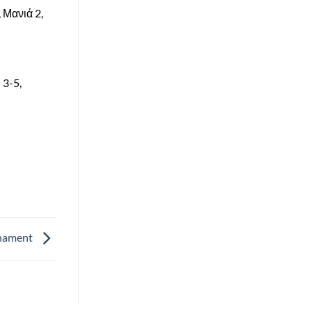
 Μανιά 2,
 3-5,
rnament