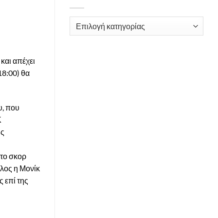
Kατηγορίες
και απέχει
18:00) θα
υ, που
Κ
ις
 το σκορ
έλος η Μονίκ
ς επί της