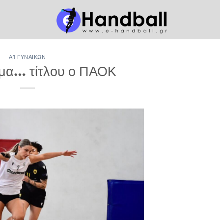
Α1 ΓΥΝΑΙΚΏΝ
μα… τίτλου ο ΠΑΟΚ