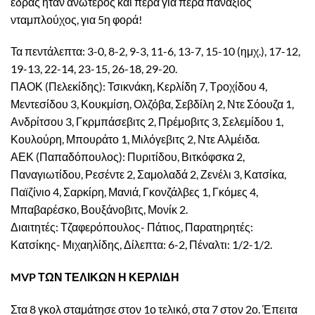
έδρας ήταν ανώτερος και πέρα για πέρα πανάξιος
νταμπλούχος, για 5η φορά!
Τα πεντάλεπτα: 3-0, 8-2, 9-3, 11-6, 13-7, 15-10 (ημχ.), 17-12,
19-13, 22-14, 23-15, 26-18, 29-20.
ΠΑΟΚ (Πελεκίδης): Τσικνάκη, Κερλίδη 7, Τροχίδου 4,
Μεντεσίδου 3, Κουκμίση, Ολζόβα, Σεβδίλη 2, Ντε Σόουζα 1,
Ανδρίτσου 3, Γκρμπάσεβιτς 2, Πρέμοβιτς 3, Σελεμίδου 1,
Κουλούρη, Μπουράτο 1, Μιλόγεβιτς 2, Ντε Αλμέιδα.
ΑΕΚ (Παπαδόπουλος): Πυριτίδου, Βιτκόφσκα 2,
Παναγιωτίδου, Ρεσέντε 2, Σαμολαδά 2, Ζενέλι 3, Κατσίκα,
Παϊζίνιο 4, Σαρκίρη, Μανιά, Γκονζάλβες 1, Γκόμες 4,
Μπαβαρέσκο, Βουξάνοβιτς, Μονίκ 2.
Διαιτητές: Τζαφερόπουλος- Πάτιος, Παρατηρητές:
Κατσίκης- Μιχαηλίδης, Δίλεπτα: 6-2, Πέναλτι: 1/2-1/2.
MVP ΤΩΝ ΤΕΛΙΚΩΝ Η ΚΕΡΛΙΔΗ
Στα 8 γκολ σταμάτησε στον 1ο τελικό, στα 7 στον 2ο. Έπειτα