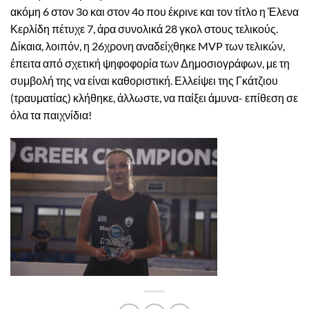
ακόμη 6 στον 3ο και στον 4ο που έκρινε και τον τίτλο η Έλενα
Κερλίδη πέτυχε 7, άρα συνολικά 28 γκολ στους τελικούς.
Δίκαια, λοιπόν, η 26χρονη αναδείχθηκε MVP των τελικών,
έπειτα από σχετική ψηφοφορία των Δημοσιογράφων, με τη
συμβολή της να είναι καθοριστική. Ελλείψει της Γκάτζιου
(τραυματίας) κλήθηκε, άλλωστε, να παίξει άμυνα- επίθεση σε
όλα τα παιχνίδια!