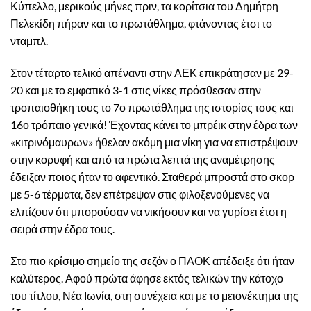
Κύπελλο, μερικούς μήνες πριν, τα κορίτσια του Δημήτρη
Πελεκίδη πήραν και το πρωτάθλημα, φτάνοντας έτσι το
νταμπλ.
Στον τέταρτο τελικό απέναντι στην ΑΕΚ επικράτησαν με 29-
20 και με το εμφατικό 3-1 στις νίκες πρόσθεσαν στην
τροπαιοθήκη τους το 7ο πρωτάθλημα της ιστορίας τους και
16ο τρόπαιο γενικά! Έχοντας κάνει το μπρέικ στην έδρα των
«κιτρινόμαυρων» ήθελαν ακόμη μια νίκη για να επιστρέψουν
στην κορυφή και από τα πρώτα λεπτά της αναμέτρησης
έδειξαν ποιος ήταν το αφεντικό. Σταθερά μπροστά στο σκορ
με 5-6 τέρματα, δεν επέτρεψαν στις φιλοξενούμενες να
ελπίζουν ότι μπορούσαν να νικήσουν και να γυρίσει έτσι η
σειρά στην έδρα τους.
Στο πιο κρίσιμο σημείο της σεζόν ο ΠΑΟΚ απέδειξε ότι ήταν
καλύτερος. Αφού πρώτα άφησε εκτός τελικών την κάτοχο
του τίτλου, Νέα Ιωνία, στη συνέχεια και με το μειονέκτημα της