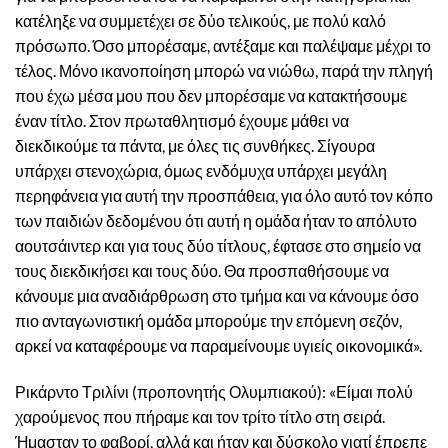
κατέληξε να συμμετέχει σε δύο τελικούς, με πολύ καλό
πρόσωπο. Όσο μπορέσαμε, αντέξαμε και παλέψαμε μέχρι το
τέλος. Μόνο ικανοποίηση μπορώ να νιώθω, παρά την πληγή
που έχω μέσα μου που δεν μπορέσαμε να κατακτήσουμε
έναν τίτλο. Στον πρωταθλητισμό έχουμε μάθει να
διεκδικούμε τα πάντα, με όλες τις συνθήκες. Σίγουρα
υπάρχει στενοχώρια, όμως ενδόμυχα υπάρχει μεγάλη
περηφάνεια για αυτή την προσπάθεια, για όλο αυτό τον κόπο
των παιδιών δεδομένου ότι αυτή η ομάδα ήταν το απόλυτο
αουτσάιντερ και για τους δύο τίτλους, έφτασε στο σημείο να
τους διεκδικήσει και τους δύο. Θα προσπαθήσουμε να
κάνουμε μια αναδιάρθρωση στο τμήμα και να κάνουμε όσο
πιο ανταγωνιστική ομάδα μπορούμε την επόμενη σεζόν,
αρκεί να καταφέρουμε να παραμείνουμε υγιείς οικονομικά».
Ρικάρντο Τριλίνι (προπονητής Ολυμπιακού): «Είμαι πολύ
χαρούμενος που πήραμε και τον τρίτο τίτλο στη σειρά.
Ήμασταν το φαβορί, αλλά και ήταν και δύσκολο γιατί έπρεπε