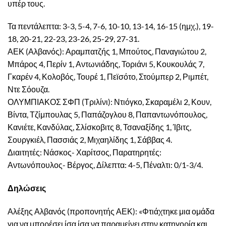
υπέρ τους.
Τα πεντάλεπτα: 3-3, 5-4, 7-6, 10-10, 13-14, 16-15 (ημχ.), 19-
18, 20-21, 22-23, 23-26, 25-29, 27-31.
ΑΕΚ (Αλβανός): Αραμπατζής 1, Μπούτος, Παναγιώτου 2,
Μπάρος 4, Περίν 1, Αντωνιάδης, Τοριάνι 5, Κουκουλάς 7,
Γκαρέν 4, Κολοβός, Τουρέ 1, Πεϊσότο, Στούμπερ 2, Ριμπέτ,
Ντε Σόουζα.
ΟΛΥΜΠΙΑΚΟΣ ΣΦΠ (Τριλίνι): Ντιόγκο, Σκαραμέλι 2, Κουν,
Βίντα, Τζίμπουλας 5, Παπάζογλου 8, Παπαντωνόπουλος,
Κανιέτε, Κανδύλας, Σλίσκοβιτς 8, Τσαναξίδης 1, Ίβιτς,
Σουργκιέλ, Πασσιάς 2, Μιχαηλίδης 1, Σάββας 4.
Διαιτητές: Νάσκος- Χαρίτσος, Παρατηρητές:
Αντωνόπουλος- Βέργος, Δίλεπτα: 4-5, Πέναλτι: 0/1-3/4.
Δηλώσεις
Αλέξης Αλβανός (προπονητής ΑΕΚ): «Φτιάχτηκε μια ομάδα
για να μπορέσει ίσα ίσα να παραμείνει στην κατηγορία και