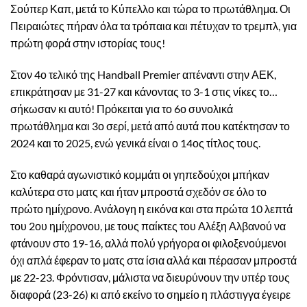
Σούπερ Καπ, μετά το Κύπελλο και τώρα το πρωτάθλημα. Οι
Πειραιώτες πήραν όλα τα τρόπαια και πέτυχαν το τρεμπλ, για
πρώτη φορά στην ιστορίας τους!
Στον 4ο τελικό της Handball Premier απέναντι στην ΑΕΚ,
επικράτησαν με 31-27 και κάνοντας το 3-1 στις νίκες το…
σήκωσαν κι αυτό! Πρόκειται για το 6ο συνολικά
πρωτάθλημα και 3ο σερί, μετά από αυτά που κατέκτησαν το
2024 και το 2025, ενώ γενικά είναι ο 14ος τίτλος τους.
Στο καθαρά αγωνιστικό κομμάτι οι γηπεδούχοι μπήκαν
καλύτερα στο ματς και ήταν μπροστά σχεδόν σε όλο το
πρώτο ημίχρονο. Ανάλογη η εικόνα και στα πρώτα 10 λεπτά
του 2ου ημίχρονου, με τους παίκτες του Αλέξη Αλβανού να
φτάνουν στο 19-16, αλλά πολύ γρήγορα οι φιλοξενούμενοι
όχι απλά έφεραν το ματς στα ίσια αλλά και πέρασαν μπροστά
με 22-23. Φρόντισαν, μάλιστα να διευρύνουν την υπέρ τους
διαφορά (23-26) κι από εκείνο το σημείο η πλάστιγγα έγειρε