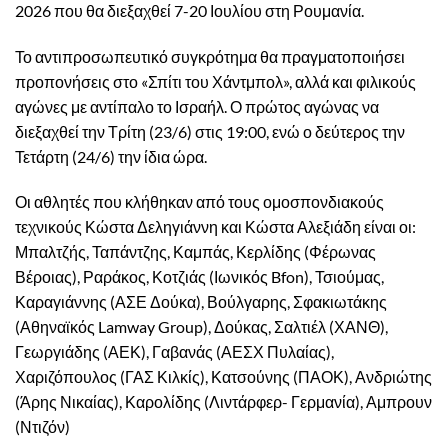
2026 που θα διεξαχθεί 7-20 Ιουλίου στη Ρουμανία.
Το αντιπροσωπευτικό συγκρότημα θα πραγματοποιήσει
προπονήσεις στο «Σπίτι του Χάντμπολ», αλλά και φιλικούς
αγώνες με αντίπαλο το Ισραήλ. Ο πρώτος αγώνας να
διεξαχθεί την Τρίτη (23/6) στις 19:00, ενώ ο δεύτερος την
Τετάρτη (24/6) την ίδια ώρα.
Οι αθλητές που κλήθηκαν από τους ομοσπονδιακούς
τεχνικούς Κώστα Δεληγιάννη και Κώστα Αλεξιάδη είναι οι:
Μπαλτζής, Ταπάντζης, Καμπάς, Κερλίδης (Φέρωνας
Βέροιας), Ραράκος, Κοτζιάς (Ιωνικός Bfon), Τσιούμας,
Καραγιάννης (ΑΣΕ Δούκα), Βούλγαρης, Σφακιωτάκης
(Αθηναϊκός Lamway Group), Δούκας, Σαλτιέλ (ΧΑΝΘ),
Γεωργιάδης (ΑΕΚ), Γαβανάς (ΑΕΣΧ Πυλαίας),
Χαριζόπουλος (ΓΑΣ Κιλκίς), Κατσούνης (ΠΑΟΚ), Ανδριώτης
(Άρης Νικαίας), Καρολίδης (Λιντάρφερ- Γερμανία), Αμπρουν
(Ντιζόν)