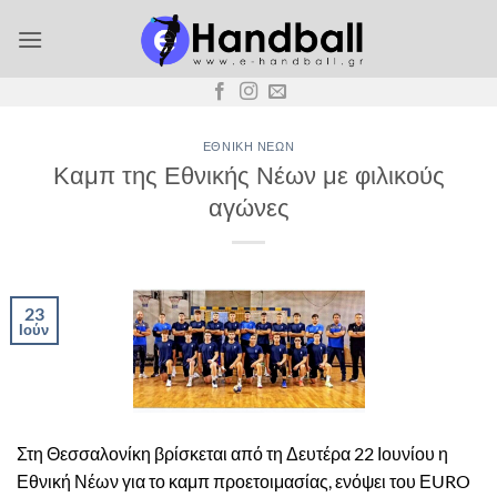
Μετάβαση
στο
περιεχόμενο
ΕΘΝΙΚΉ ΝΈΩΝ
Καμπ της Εθνικής Νέων με φιλικούς
αγώνες
23
Ιούν
Στη Θεσσαλονίκη βρίσκεται από τη Δευτέρα 22 Ιουνίου η
Εθνική Νέων για το καμπ προετοιμασίας, ενόψει του ΕURO