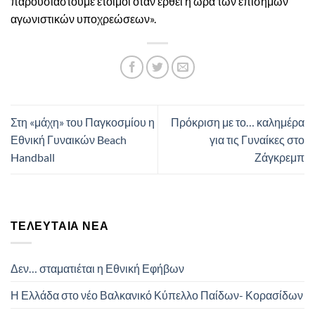
παρουσιαστούμε έτοιμοι όταν έρθει η ώρα των επίσημων
αγωνιστικών υποχρεώσεων».
Στη «μάχη» του Παγκοσμίου η
Πρόκριση με το… καλημέρα
Εθνική Γυναικών Beach
για τις Γυναίκες στο
Handball
Ζάγκρεμπ
ΤΕΛΕΥΤΑΊΑ ΝΈΑ
Δεν… σταματιέται η Εθνική Εφήβων
Η Ελλάδα στο νέο Βαλκανικό Κύπελλο Παίδων- Κορασίδων