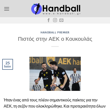
Μετάβαση
στο
περιεχόμενο
HANDBALL PREMIER
Πιστός στην ΑΕΚ ο Κουκουλάς
25
Ιούν
Ήταν ένας από τους πλέον σημαντικούς παίκτες για την
ΑΕΚ, τη σεζόν που ολοκληρώθηκε. Και προτεραιότητα όλων