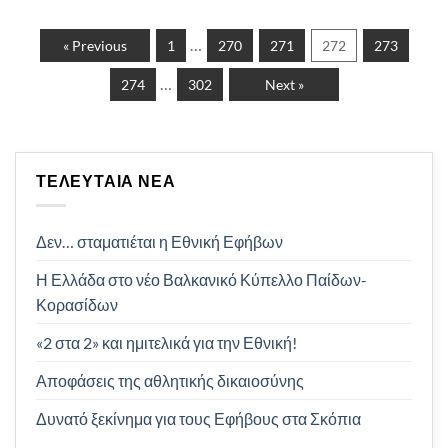
…
« Previous
1
270
271
272
273
…
274
302
Next »
ΤΕΛΕΥΤΑΊΑ ΝΈΑ
Δεν… σταματιέται η Εθνική Εφήβων
Η Ελλάδα στο νέο Βαλκανικό Κύπελλο Παίδων-
Κορασίδων
«2 στα 2» και ημιτελικά για την Εθνική!
Αποφάσεις της αθλητικής δικαιοσύνης
Δυνατό ξεκίνημα για τους Εφήβους στα Σκόπια