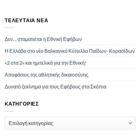
ΤΕΛΕΥΤΑΊΑ ΝΈΑ
Δεν… σταματιέται η Εθνική Εφήβων
Η Ελλάδα στο νέο Βαλκανικό Κύπελλο Παίδων- Κορασίδων
«2 στα 2» και ημιτελικά για την Εθνική!
Αποφάσεις της αθλητικής δικαιοσύνης
Δυνατό ξεκίνημα για τους Εφήβους στα Σκόπια
KΑΤΗΓΟΡΊΕΣ
Kατηγορίες