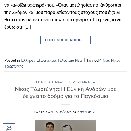
να «ανοίξει τα φτερά» του. «Όταν με πλησίασε οι άνθρωποι
της Σλόβαν και μου παρουσίααν τους στόχους που έχουν
θέσει ήταν αδύνατο να απαντήσω αρνητικά. Για μένα, το να
έρθω στη […]
CONTINUE READING
→
Posted in
Έλληνες Εξωτερικού
,
Τελευταία Νέα
|
Tagged
4 Νεα
,
Νίκος
Τζωρτζινης
ΕΘΝΙΚΈΣ ΟΜΆΔΕΣ
,
ΤΕΛΕΥΤΑΊΑ ΝΈΑ
Νίκος Τζωρτζίνης: Η Εθνική Ανδρών μας
δείχνει το δρόμο για το Παγκόσμιο
POSTED ON
25/05/2023
BY
EHANDBALL
25