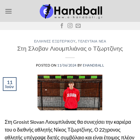
Μετάβαση
στο
περιεχόμενο
ΈΛΛΗΝΕΣ ΕΞΩΤΕΡΙΚΟΎ
,
ΤΕΛΕΥΤΑΊΑ ΝΈΑ
Στη Σλοβαν Λιουμπλιάνας ο Τζωρτζίνης
POSTED ON
11/06/2024
BY
EHANDBALL
11
Ιούν
Στη Grosist Slovan Λιουμπλιάνας θα συνεχίσει την καριέρα
του ο διεθνής αθλητής Νίκος Τζωρτζίνης. Ο 22χρονος
αθλητής υπέγραψε διετές συμβόλαιο και είναι έτοιμος πλέον