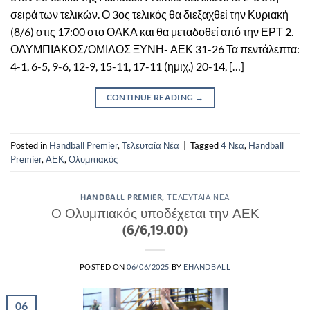
σειρά των τελικών. Ο 3ος τελικός θα διεξαχθεί την Κυριακή
(8/6) στις 17:00 στο ΟΑΚΑ και θα μεταδοθεί από την ΕΡΤ 2.
ΟΛΥΜΠΙΑΚΟΣ/ΟΜΙΛΟΣ ΞΥΝΗ- ΑΕΚ 31-26 Τα πεντάλεπτα:
4-1, 6-5, 9-6, 12-9, 15-11, 17-11 (ημιχ.) 20-14, […]
CONTINUE READING
→
Posted in
Handball Premier
,
Τελευταία Νέα
|
Tagged
4 Νεα
,
Handball
Premier
,
ΑΕΚ
,
Ολυμπιακός
HANDBALL PREMIER
,
ΤΕΛΕΥΤΑΊΑ ΝΈΑ
Ο Ολυμπιακός υποδέχεται την ΑΕΚ
(6/6,19.00)
POSTED ON
06/06/2025
BY
EHANDBALL
06