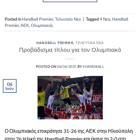
Posted in
Handball Premier
,
Τελευταία Νέα
|
Tagged
4 Νεα
,
Handball
Premier
,
ΑΕΚ
,
Ολυμπιακός
HANDBALL PREMIER
,
ΤΕΛΕΥΤΑΊΑ ΝΈΑ
Προβάδισμα τίτλου για τον Ολυμπιακό
POSTED ON
06/06/2025
BY
EHANDBALL
06
Ιούν
Ο Ολυμπιακός επικράτησε 31-26 της ΑΕΚ στην Ηλιούπολη
στον 2ο τελικό της Handball Premier και έκανε το 2-0 στη