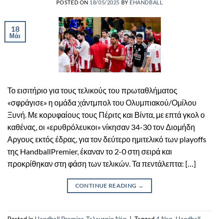
POSTED ON
18/05/2025
BY
EHANDBALL
18
Μάι
Το εισιτήριο για τους τελικούς του πρωταθλήματος
«σφράγισε» η ομάδα χάντμπολ του Ολυμπιακού/Ομίλου
Ξυνή. Με κορυφαίους τους Πέριτς και Βίντα, με επτά γκολ ο
καθένας, οι «ερυθρόλευκοι» νίκησαν 34-30 τον Διομήδη
Αργους εκτός έδρας, για τον δεύτερο ημιτελικό των playoffs
της HandballPremier, έκαναν το 2-0 στη σειρά και
προκρίθηκαν στη φάση των τελικών. Τα πεντάλεπτα: […]
CONTINUE READING
→