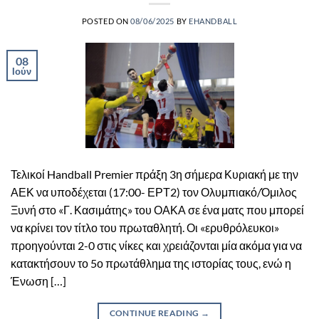
POSTED ON
08/06/2025
BY
EHANDBALL
08
Ιούν
Τελικοί Handball Premier πράξη 3η σήμερα Κυριακή με την
ΑΕΚ να υποδέχεται (17:00- ΕΡΤ2) τον Ολυμπιακό/Όμιλος
Ξυνή στο «Γ. Κασιμάτης» του ΟΑΚΑ σε ένα ματς που μπορεί
να κρίνει τον τίτλο του πρωταθλητή. Οι «ερυθρόλευκοι»
προηγούνται 2-0 στις νίκες και χρειάζονται μία ακόμα για να
κατακτήσουν το 5ο πρωτάθλημα της ιστορίας τους, ενώ η
Ένωση […]
CONTINUE READING
→