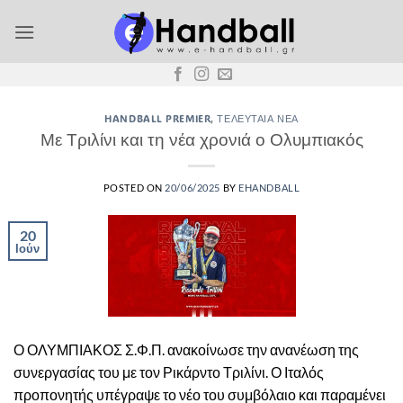
Μετάβαση
στο
περιεχόμενο
HANDBALL PREMIER
,
ΤΕΛΕΥΤΑΊΑ ΝΈΑ
Με Τριλίνι και τη νέα χρονιά ο Ολυμπιακός
POSTED ON
20/06/2025
BY
EHANDBALL
20
Ιούν
Ο ΟΛΥΜΠΙΑΚΟΣ Σ.Φ.Π. ανακοίνωσε την ανανέωση της
συνεργασίας του με τον Ρικάρντο Τριλίνι. Ο Ιταλός
προπονητής υπέγραψε το νέο του συμβόλαιο και παραμένει