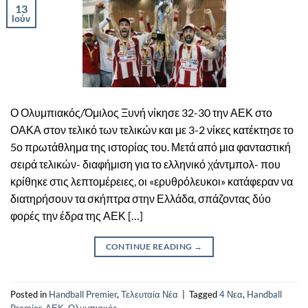
13
Ιούν
Ο Ολυμπιακός/Όμιλος Ξυνή νίκησε 32-30 την ΑΕΚ στο
ΟΑΚΑ στον τελικό των τελικών και με 3-2 νίκες κατέκτησε το
5ο πρωτάθλημα της ιστορίας του. Μετά από μια φανταστική
σειρά τελικών- διαφήμιση για το ελληνικό χάντμπολ- που
κρίθηκε στις λεπτομέρειες, οι «ερυθρόλευκοι» κατάφεραν να
διατηρήσουν τα σκήπτρα στην Ελλάδα, σπάζοντας δύο
φορές την έδρα της ΑΕΚ […]
CONTINUE READING
→
Posted in
Handball Premier
,
Τελευταία Νέα
|
Tagged
4 Νεα
,
Handball
Premier
,
ΑΕΚ
,
Ολυμπιακός