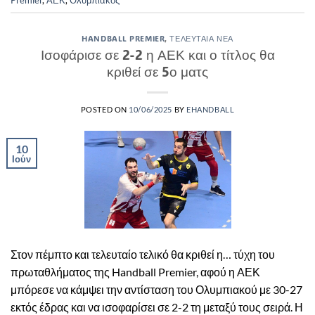
HANDBALL PREMIER
,
ΤΕΛΕΥΤΑΊΑ ΝΈΑ
Ισοφάρισε σε 2-2 η ΑΕΚ και ο τίτλος θα
κριθεί σε 5ο ματς
POSTED ON
10/06/2025
BY
EHANDBALL
10
Ιούν
Στον πέμπτο και τελευταίο τελικό θα κριθεί η… τύχη του
πρωταθλήματος της Handball Premier, αφού η ΑΕΚ
μπόρεσε να κάμψει την αντίσταση του Ολυμπιακού με 30-27
εκτός έδρας και να ισοφαρίσει σε 2-2 τη μεταξύ τους σειρά. Η