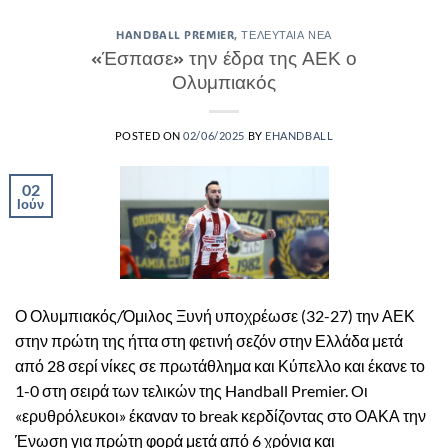
HANDBALL PREMIER
,
ΤΕΛΕΥΤΑΊΑ ΝΈΑ
«Έσπασε» την έδρα της ΑΕΚ ο
Ολυμπιακός
POSTED ON
02/06/2025
BY
EHANDBALL
02
Ιούν
Ο Ολυμπιακός/Όμιλος Ξυνή υποχρέωσε (32-27) την ΑΕΚ
στην πρώτη της ήττα στη φετινή σεζόν στην Ελλάδα μετά
από 28 σερί νίκες σε πρωτάθλημα και Κύπελλο και έκανε το
1-0 στη σειρά των τελικών της Handball Premier. Oι
«ερυθρόλευκοι» έκαναν το break κερδίζοντας στο ΟΑΚΑ την
Ένωση για πρώτη φορά μετά από 6 χρόνια και