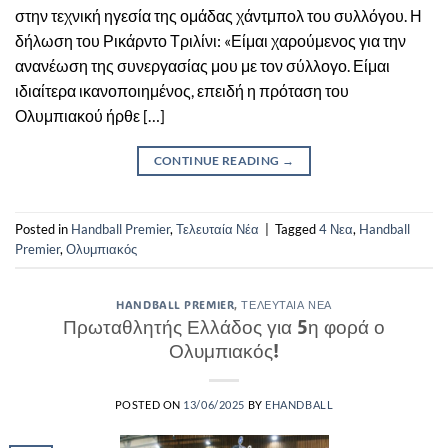
στην τεχνική ηγεσία της ομάδας χάντμπολ του συλλόγου. Η
δήλωση του Ρικάρντο Τριλίνι: «Είμαι χαρούμενος για την
ανανέωση της συνεργασίας μου με τον σύλλογο. Είμαι
ιδιαίτερα ικανοποιημένος, επειδή η πρόταση του
Ολυμπιακού ήρθε […]
CONTINUE READING
→
Posted in
Handball Premier
,
Τελευταία Νέα
|
Tagged
4 Νεα
,
Handball
Premier
,
Ολυμπιακός
HANDBALL PREMIER
,
ΤΕΛΕΥΤΑΊΑ ΝΈΑ
Πρωταθλητής Ελλάδος για 5η φορά ο
Ολυμπιακός!
POSTED ON
13/06/2025
BY
EHANDBALL