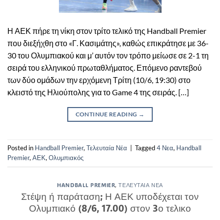
Η ΑΕΚ πήρε τη νίκη στον τρίτο τελικό της Handball Premier
που διεξήχθη στο «Γ. Κασιμάτης», καθώς επικράτησε με 36-
30 του Ολυμπιακού και μ’ αυτόν τον τρόπο μείωσε σε 2-1 τη
σειρά του ελληνικού πρωταθλήματος. Επόμενο ραντεβού
των δύο ομάδων την ερχόμενη Τρίτη (10/6, 19:30) στο
κλειστό της Ηλιούπολης για το Game 4 της σειράς. […]
CONTINUE READING
→
Posted in
Handball Premier
,
Τελευταία Νέα
|
Tagged
4 Νεα
,
Handball
Premier
,
ΑΕΚ
,
Ολυμπιακός
HANDBALL PREMIER
,
ΤΕΛΕΥΤΑΊΑ ΝΈΑ
Στέψη ή παράταση; Η ΑΕΚ υποδέχεται τον
Ολυμπιακό (8/6, 17.00) στον 3ο τελικο