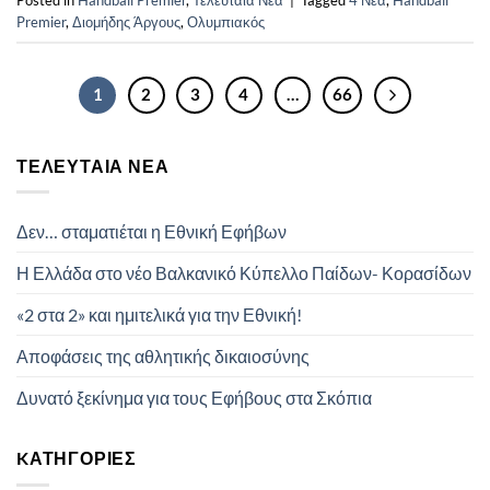
Posted in
Handball Premier
,
Τελευταία Νέα
|
Tagged
4 Νεα
,
Handball
Premier
,
Διομήδης Άργους
,
Ολυμπιακός
1
2
3
4
…
66
ΤΕΛΕΥΤΑΊΑ ΝΈΑ
Δεν… σταματιέται η Εθνική Εφήβων
Η Ελλάδα στο νέο Βαλκανικό Κύπελλο Παίδων- Κορασίδων
«2 στα 2» και ημιτελικά για την Εθνική!
Αποφάσεις της αθλητικής δικαιοσύνης
Δυνατό ξεκίνημα για τους Εφήβους στα Σκόπια
KΑΤΗΓΟΡΊΕΣ