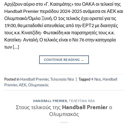
Αρχίζουν αύριο στο «Γ. Κασιμάτης» του ΟΑΚΑ οι τελικοί της
Handball Premier περιόδου 2024-2025 ανάμεσα σε ΑΕΚ και
Ολυμπιακό/Όμιλο Ξυνή. Ο 1ος τελικός έχει οριστεί για τις
19:00, θα μεταδοθεί απευθείας από την ΕΡΤ2 με διαιτητές
τους κ.κ. Κινατζίδη- Φωτακίδη και παρατηρητές τους κ.κ.
Κατσίκη- Ανταλή. Ο τελικός είναι ο Νο 76 στην κατηγορία
των […]
CONTINUE READING
→
Posted in
Handball Premier
,
Τελευταία Νέα
|
Tagged
4 Νεα
,
Handball
Premier
,
ΑΕΚ
,
Ολυμπιακός
HANDBALL PREMIER
,
ΤΕΛΕΥΤΑΊΑ ΝΈΑ
Στους τελικούς της Handball Premier ο
Ολυμπιακός