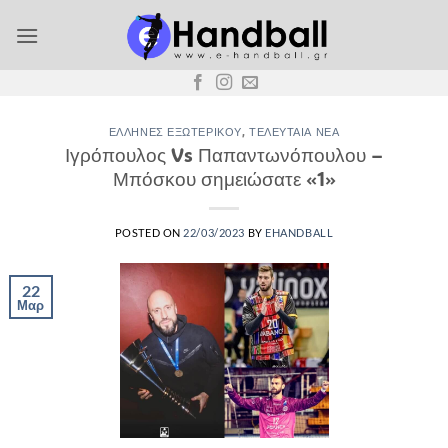
Μετάβαση
στο
περιεχόμενο
ΈΛΛΗΝΕΣ ΕΞΩΤΕΡΙΚΟΎ
,
ΤΕΛΕΥΤΑΊΑ ΝΈΑ
Ιγρόπουλος Vs Παπαντωνόπουλου –
Μπόσκου σημειώσατε «1»
POSTED ON
22/03/2023
BY
EHANDBALL
22
Μαρ