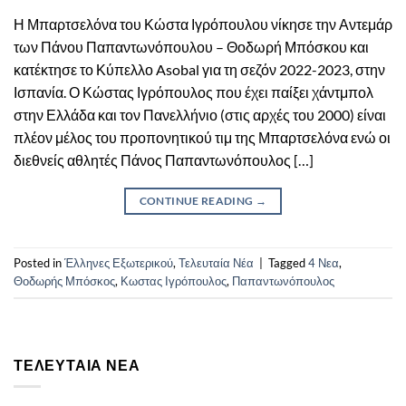
Η Μπαρτσελόνα του Κώστα Ιγρόπουλου νίκησε την Αντεμάρ
των Πάνου Παπαντωνόπουλου – Θοδωρή Μπόσκου και
κατέκτησε το Κύπελλο Asobal για τη σεζόν 2022-2023, στην
Ισπανία. Ο Κώστας Ιγρόπουλος που έχει παίξει χάντμπολ
στην Ελλάδα και τον Πανελλήνιο (στις αρχές του 2000) είναι
πλέον μέλος του προπονητικού τιμ της Μπαρτσελόνα ενώ οι
διεθνείς αθλητές Πάνος Παπαντωνόπουλος […]
CONTINUE READING
→
Posted in
Έλληνες Εξωτερικού
,
Τελευταία Νέα
|
Tagged
4 Νεα
,
Θοδωρής Μπόσκος
,
Κωστας Ιγρόπουλος
,
Παπαντωνόπουλος
ΤΕΛΕΥΤΑΊΑ ΝΈΑ