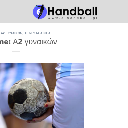
,
Α2 ΓΥΝΑΙΚΏΝ
,
ΤΕΛΕΥΤΑΊΑ ΝΈΑ
e: Α2 γυναικών