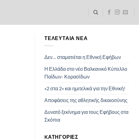
ΤΕΛΕΥΤΑΊΑ ΝΈΑ
Δεν… σταματιέται η Εθνική Εφήβων
Η Ελλάδα στο νέο Βαλκανικό Κύπελλο
Παίδων- Κορασίδων
«2 στα 2» και ημιτελικά για την Εθνική!
Αποφάσεις της αθλητικής δικαιοσύνης
Δυνατό ξεκίνημα για τους Εφήβους στα
Σκόπια
KΑΤΗΓΟΡΊΕΣ