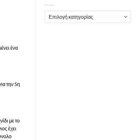
Kατηγορίες
ένει ένα
ια την 5η
ίδι με το
ιος έχει
σύνολο