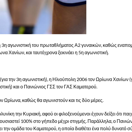
η 3η αγωνιστική του πρωταθλήματος Α2 γυναικών, καθώς εναπομ
να Χανίων, και ταυτόχρονα ξεκινάει η 5η αγωνιστική.
(για την 3η αγωνιστική), η Ηλιούπολη 2006 τον Ωρίωνα Χανίων (γ
στική) και ο Πανιώνιος ΓΣΣ τον ΓΑΣ Καματερού.
ον Ωρίωνα, καθώς θα αγωνιστούν και τις δύο μέρες.
ίκη την Κυριακή, αφού οι φιλοξενούμενοι έχουν δείξει ότι παιχν
ρουσιαστεί 100% στο γήπεδο μέχρι στιγμής. Παράλληλα, ο Πανιών
ει την ομάδα του Καματερού, η οποία διαθέτει ένα πολύ δυνατό 