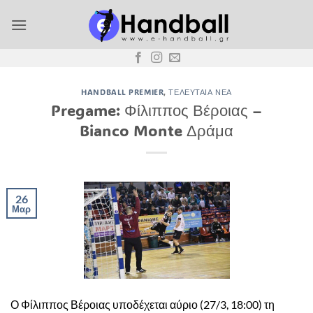
Μετάβαση
στο
περιεχόμενο
HANDBALL PREMIER
,
ΤΕΛΕΥΤΑΊΑ ΝΈΑ
Pregame: Φίλιππος Βέροιας –
Bianco Monte Δράμα
26
Μαρ
Ο Φίλιππος Βέροιας υποδέχεται αύριο (27/3, 18:00) τη