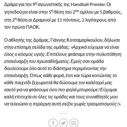
η
Δράμα για την 9
αγωνιστικής της Handball Premier. Οι
η
ου
γηπεδούχοι είναι στην 5
θέση του 2
ομίλου με 5 βαθμούς,
η
στη 2
θέση οι Δραμινοί με 11 πόντους, 2 λιγότερους από
τον πρώτο ΠΑΟΚ.
Ο αθλητής της Δράμας, Γιάννης Κοτσαμαρίκογλου, δήλωσε
στην επίσημη σελίδα της ομάδας:
«Αρχικά εύχομαι να είναι
όλος ο κόσμος υγιής. Επιτέλους φτάσαμε στην πολυπόθητη
επανέναρξη του πρωταθλήματος. Εμείς σαν ομάδα
δουλεύουμε όλο αυτό το διάστημα περιμένοντας την
επανέναρξη. Όπως κάθε φορά, έτσι και τώρα κοιτώντας το
κάθε παιχνίδι ξεχωριστά θα δώσουμε τον καλύτερό μας
εαυτό για να φτάσουμε όσο πιο ψηλά μπορούμε! Εύχομαι
καλή επιτυχία σε όλες τις ομάδες και τους συναθλητές μου
να τελειώσει η περίεργη αυτή σεζόν χωρίς τραυματισμούς!».