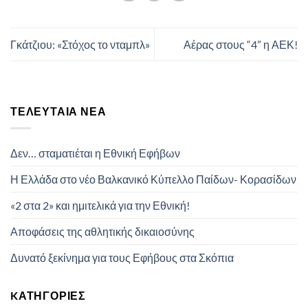
Γκάτζιου: «Στόχος το νταμπλ»
Αέρας στους “4” η ΑΕΚ!
ΤΕΛΕΥΤΑΊΑ ΝΈΑ
Δεν… σταματιέται η Εθνική Εφήβων
Η Ελλάδα στο νέο Βαλκανικό Κύπελλο Παίδων- Κορασίδων
«2 στα 2» και ημιτελικά για την Εθνική!
Αποφάσεις της αθλητικής δικαιοσύνης
Δυνατό ξεκίνημα για τους Εφήβους στα Σκόπια
KΑΤΗΓΟΡΊΕΣ