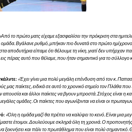
«Από το πρώτο ματς είχαμε εξασφαλίσει την πρόκριση στα ημιτελι
ή ομάδα. Βγάλανε ρυθμό, μπήκαν πιο δυνατά στο πρώτο ημίχρονο
τα αποδυτήρια είπαμε ότι θέλουμε τη νίκη, γιατί δεν υπήρχαν πα
ις πέρας αυτό που θέλαμε, που ήταν σημαντικό για το σύλλογο κ
γκάλντε:
«Έχει γίνει μια πολύ μεγάλη επένδυση από τον κ. Παπα
ς μας παίκτες, ειδικά σε αυτό το χρονικό σημείο τον Πλάθα που 
ν απουσία και άλλοι παίκτες να βγουν μπροστά. Στόχος είναι η κ
μεγάλες ομάδες. Οι παίκτες που αγωνίζονται να είναι οι πρωταγων
νό:
«Όλη η ομάδα μαζί θα πρέπει να καλύψει το κενό. Είναι μια με
ίμαστε έτοιμοι. Δουλεύουμε σκληρά όλη τη χρονιά. Ο προπονητή
 να ξεκινήσει και πάλι το πρωτάθλημα που είναι πολύ σημαντικό. 