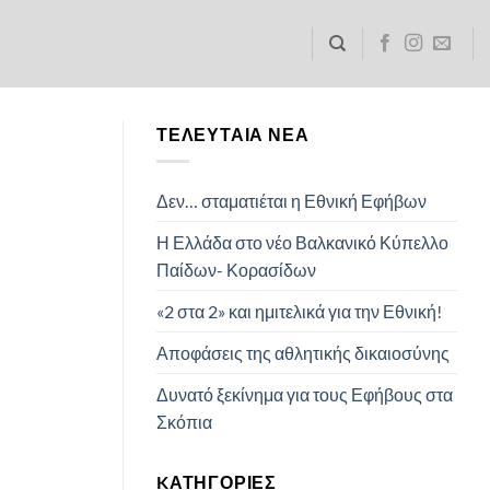
ΤΕΛΕΥΤΑΊΑ ΝΈΑ
Δεν… σταματιέται η Εθνική Εφήβων
Η Ελλάδα στο νέο Βαλκανικό Κύπελλο
Παίδων- Κορασίδων
«2 στα 2» και ημιτελικά για την Εθνική!
Αποφάσεις της αθλητικής δικαιοσύνης
Δυνατό ξεκίνημα για τους Εφήβους στα
Σκόπια
KΑΤΗΓΟΡΊΕΣ