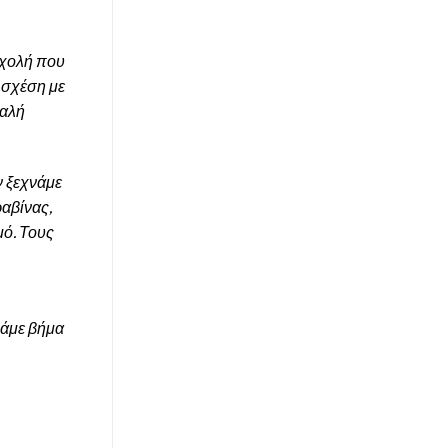
σχολή που
ι σχέση με
καλή
ν ξεχνάμε
ραβίνας,
μό. Τους
Πάμε βήμα