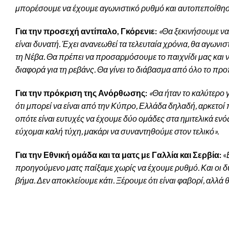
μπορέσουμε να έχουμε αγωνιστικό ρυθμό και αυτοπεποίθηση 
Για την προσεχή αντίπαλο, Γκόρενιε:
«Θα ξεκινήσουμε να
είναι δυνατή. Έχει ανανεωθεί τα τελευταία χρόνια, θα αγωνισ
τη Νέβα. Θα πρέπει να προσαρμόσουμε το παιχνίδι μας και 
διαφορά για τη ρεβάνς. Θα γίνει το διάβασμα από όλο το προ
Για την πρόκριση της Ανόρθωσης:
«Θα ήταν το καλύτερο 
ότι μπορεί να είναι από την Κύπρο, Ελλάδα δηλαδή, αρκετοί
οπότε είναι ευτυχές να έχουμε δύο ομάδες στα ημιτελικά ε
εύχομαι καλή τύχη, μακάρι να συναντηθούμε στον τελικό».
Για την Εθνική ομάδα και τα ματς με Γαλλία και Σερβία:
«
προηγούμενο ματς παίξαμε χωρίς να έχουμε ρυθμό. Και οι δύ
βήμα. Δεν αποκλείουμε κάτι. Ξέρουμε ότι είναι φαβορί, αλλά θ