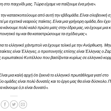
στο παιχνίδι μας. Τώρα είχαμε να παίξουμε ένα μήνα».
 την κατασκοπεύουμε από αυτή την εβδομάδα. Είναι σλοβενική 
τεί με σχετικά νεαρούς παίκτες. Είναι μια γρήγορη ομάδα, δεν έχε
να κάνουμε πολύ καλό πρώτο ματς στην έδρα μας, να έχουμε μια 
πονητικό τιμ και θα καταστρώσουμε τα σχέδια μας».
για το ελληνικό χάντμπολ να έχουμε τελικό με την Ανόρθωση. Μη
 παίκτες είναι Έλληνες, ο προπονητής επίσης είναι Έλληνας ο Ζα
νός ευρωπαϊκού Κυπέλλου που βασίζονται κυρίως σε ελληνικό κορ
Είναι μια καλή αρχή ότι ξεκινά το ελληνικό πρωτάθλημα γιατί στο
ο ομάδες είναι πολύ δυνατές και το έργο μας θα είναι δύσκολο. 
α κάνουμε ό,τι είναι δυνατό».