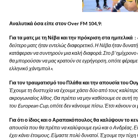
Αναλυτικά όσα είπε στον
Over
FM 104,9:
Για τα ματς με τη Νέβα και την πρόκριση στα ημιτελικά :
δεύτερο ματς ήταν εντελώς διαφορετικό. Η Νέβα ήταν δυνατ
κατάφεραν να συντηρούν μια καλή διαφορά. Στο β’ ημίχρονο σ
θα μπορούσαν να μας κρατούν σε εγρήγορση, οπότε φέραμε ε
ελληνικό χάντμπολ».
Για τον τραυματισμό του Πλάθα και την απουσία του Ου
Έχουμε τη δυστυχία να έχουμε χάσει δύο από τους καλύτερού
ακρογωνιαίος λίθος. Θα πρέπει να μην καθίσουμε σε αυτή τη
του
European
Cup, οπότε δεν κάνουμε πίσω. Έτσι κάνουν οι 
Για ότι ο ίδιος και ο Αραπακόπουλος θα καλύψουν το κε
απουσία που θα πρέπει να καλύψουμε εγώ και ο Ανδρέας. Ε
έχει κάνει έτοιμους. Είμαστε πολύ δυνατοί. Έχουμε την τύχη