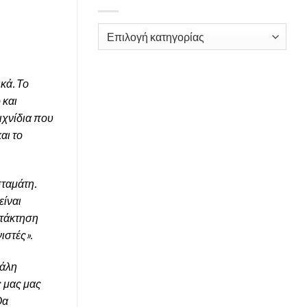
Kατηγορίες
κά. Το
 και
ιχνίδια που
αι το
σταμάτη.
είναι
ατάκτηση
ιστές».
γάλη
ς μας μας
Θα