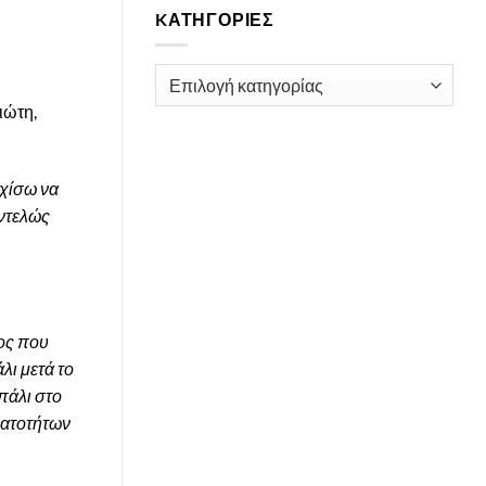
KΑΤΗΓΟΡΊΕΣ
Kατηγορίες
ιώτη,
χίσω να
εντελώς
ος που
λι μετά το
πάλι στο
νατοτήτων