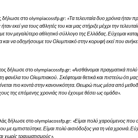
 δήλωσε στο olympiacossfp.gr:
«Τα τελευταία δυο χρόνια ήταν 
ταν εκεί για τους αθλητές του και μας στήριξε μέχρι την τελευταί
με τον μεγαλύτερο αθλητικό σύλλογο της Ελλάδας. Εύχομαι κατα
α και να οδηγήσουμε τον Ολυμπιακό στην κορυφή εκεί που ανήκει
ος δήλωσε στο olympiacossfp.gr:
«Αισθάνομαι πραγματικά πολύ
η φανέλα του Ολυμπιακού. Σκέφτομαι θετικά και πιστεύω ότι μας
γίνεται πιο κοντά στην κανονικότητα. Θεωρώ πως μέσα από μεθοδ
όχους της επόμενης χρονιάς που έχουμε θέσει ως ομάδα».
άς δήλωσε στο olympiacossfp.gr:
«Είμαι πολύ χαρούμενος που
 με εμπιστεύτηκε. Είμαι πολύ αισιόδοξος για τη νέα χρονιά. Εύ
και χωρίς τραυματισμούς».