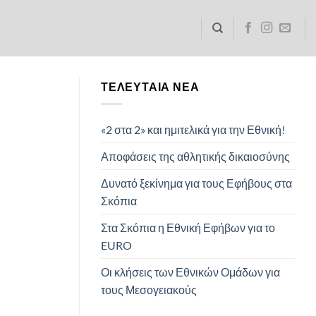
ΤΕΛΕΥΤΑΊΑ ΝΈΑ
«2 στα 2» και ημιτελικά για την Εθνική!
Αποφάσεις της αθλητικής δικαιοσύνης
Δυνατό ξεκίνημα για τους Εφήβους στα
Σκόπια
Στα Σκόπια η Εθνική Εφήβων για το
EURO
Οι κλήσεις των Εθνικών Ομάδων για
τους Μεσογειακούς