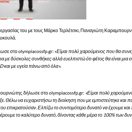
εργασίας του με τους Μάρκο Τερλέτσκι, Παναγιώτη Καραμπουρν
υκουλά.
σε στο olympiacossfp.gr: «
Είμαι πολύ χαρούμενος που θα συνε
α με δύσκολες συνθήκες αλλά ευελπιστώ ότι φέτος θα είναι μια 
D και με υγεία πάνω από όλα».
ουρνιώτης δήλωσε στο olympiacossfp.gr:
«Είμαι πολύ χαρούμεν
ε. Θέλω να ευχαριστήσω τη διοίκηση που με εμπιστεύτηκε και πά
ου επικρατούσαν. Ελπίζω το συντομότερο δυνατό να έχουμε και 
έρουμε το καλύτερο δυνατό, δίνοντας κάθε μέρα το 100% των δυ