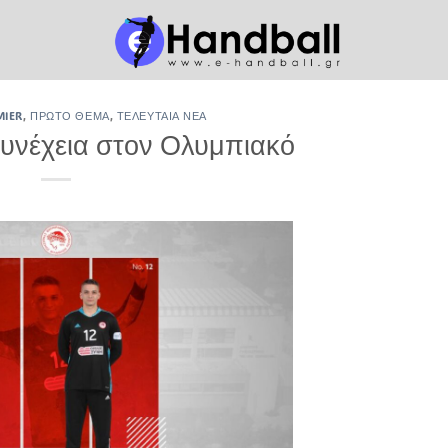
MIER
,
ΠΡΏΤΟ ΘΈΜΑ
,
ΤΕΛΕΥΤΑΊΑ ΝΈΑ
νέχεια στον Ολυμπιακό