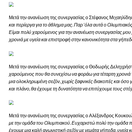
Μετά την ανανέωση της συνεργασίας ο Στέφανος Μιχαηλίδης
και περίεργα για το άθλημα μας. Παρ’ όλα αυτά ο Ολυμπιακός ή
Είμαι πολύ χαρούμενος για την ανανέωση συνεργασίας μου 
χρονιά με υγεία και επιστροφή στην κανονικότητα στα γήπεδ
Μετά την ανανέωση της συνεργασίας ο Θοδωρής Δεληχρήστ
χαρούμενος που θα συνεχίσω να φοράω για τέταρτη χρονιά τ
μια ολοκληρωμένη σεζόν, χωρίς ξαφνικές διακοπές και όσο 
και πλάνο, θα έχουμε τη δυνατότητα να επιτύχουμε τους στ
Μετά την ανανέωση της συνεργασίας ο Αλέξανδρος Κουκουλ
με την ομάδα του Ολυμπιακού. Ευχαριστώ πολύ την ομάδα που
έχουμε μια καλή αγωνιστική σεζόν με γεμάτα γήπεδα, υγεία 