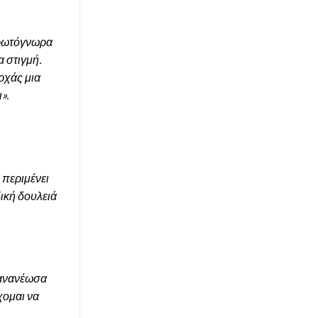
πρωτόγνωρα
α στιγμή.
ρχάς μια
».
 περιμένει
ική δουλειά
 ανανέωσα
χομαι να