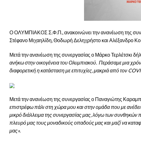
Ο ΟΛΥΜΠΙΑΚΟΣ Σ.Φ.Π., ανακοινώνει την ανανέωση της συν
Στέφανο Μιχαηλίδη, Θοδωρή Δεληχρήστο και Αλέξανδρο Κο
Μετά την ανανέωση της συνεργασίας ο Μάρκο Τερλέτσκι δήλω
ανήκω στην οικογένεια του Ολυμπιακού. Περάσαμε μια χρόνι
διαφορετική η κατάσταση με επιτυχίες, μακριά από τον COVI
Μετά την ανανέωση της συνεργασίας ο Παναγιώτης Καραμπ
επιστρέφω πάλι στη χώρα μου και στην ομάδα που με ανέδειξ
μικρό διάλλειμα της συνεργασίας μας, λόγω των συνθηκών π
πλευρό μας τους μοναδικούς οπαδούς μας και μαζί να καταφ
μας».