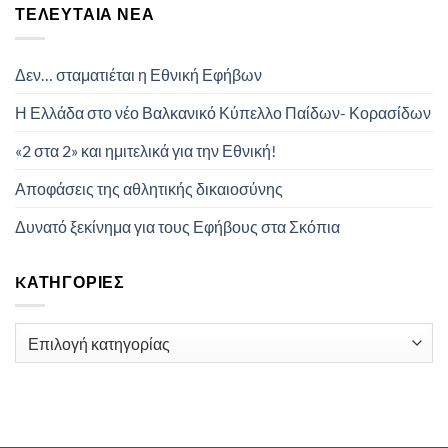
ΤΕΛΕΥΤΑΊΑ ΝΈΑ
Δεν… σταματιέται η Εθνική Εφήβων
Η Ελλάδα στο νέο Βαλκανικό Κύπελλο Παίδων- Κορασίδων
«2 στα 2» και ημιτελικά για την Εθνική!
Αποφάσεις της αθλητικής δικαιοσύνης
Δυνατό ξεκίνημα για τους Εφήβους στα Σκόπια
KΑΤΗΓΟΡΊΕΣ
Kατηγορίες