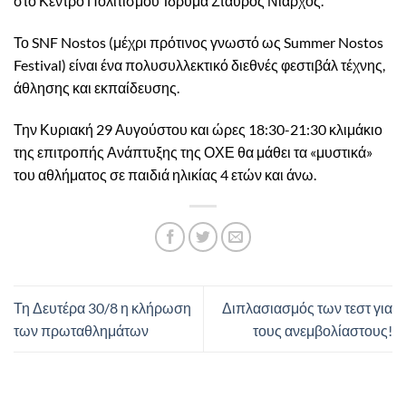
στο Κέντρο Πολιτισμού Ίδρυμα Σταύρος Νιάρχος.
Το SNF Nostos (μέχρι πρότινος γνωστό ως Summer Nostos
Festival) είναι ένα πολυσυλλεκτικό διεθνές φεστιβάλ τέχνης,
άθλησης και εκπαίδευσης.
Την Κυριακή 29 Αυγούστου και ώρες 18:30-21:30 κλιμάκιο
της επιτροπής Ανάπτυξης της ΟΧΕ θα μάθει τα «μυστικά»
του αθλήματος σε παιδιά ηλικίας 4 ετών και άνω.
Τη Δευτέρα 30/8 η κλήρωση
Διπλασιασμός των τεστ για
των πρωταθλημάτων
τους ανεμβολίαστους!