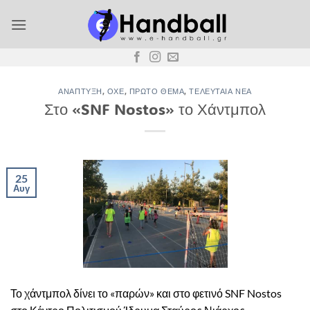
Μετάβαση
στο
περιεχόμενο
ΑΝΆΠΤΥΞΗ
,
ΟΧΕ
,
ΠΡΏΤΟ ΘΈΜΑ
,
ΤΕΛΕΥΤΑΊΑ ΝΈΑ
Στο «SNF Nostos» το Χάντμπολ
25
Αυγ
Το χάντμπολ δίνει το «παρών» και στο φετινό SNF Nostos