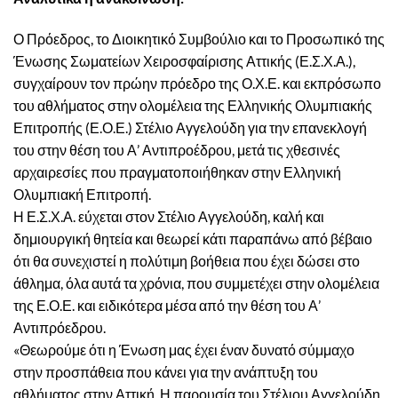
Ο Πρόεδρος, το Διοικητικό Συμβούλιο και το Προσωπικό της
Ένωσης Σωματείων Χειροσφαίρισης Αττικής (Ε.Σ.Χ.Α.),
συγχαίρουν τον πρώην πρόεδρο της Ο.Χ.Ε. και εκπρόσωπο
του αθλήματος στην ολομέλεια της Ελληνικής Ολυμπιακής
Επιτροπής (Ε.Ο.Ε.) Στέλιο Αγγελούδη για την επανεκλογή
του στην θέση του Α’ Αντιπροέδρου, μετά τις χθεσινές
αρχαιρεσίες που πραγματοποιήθηκαν στην Ελληνική
Ολυμπιακή Επιτροπή.
Η Ε.Σ.Χ.Α. εύχεται στον Στέλιο Αγγελούδη, καλή και
δημιουργική θητεία και θεωρεί κάτι παραπάνω από βέβαιο
ότι θα συνεχιστεί η πολύτιμη βοήθεια που έχει δώσει στο
άθλημα, όλα αυτά τα χρόνια, που συμμετέχει στην ολομέλεια
της Ε.Ο.Ε. και ειδικότερα μέσα από την θέση του Α’
Αντιπρόεδρου.
«Θεωρούμε ότι η Ένωση μας έχει έναν δυνατό σύμμαχο
στην προσπάθεια που κάνει για την ανάπτυξη του
αθλήματος στην Αττική. Η παρουσία του Στέλιου Αγγελούδη