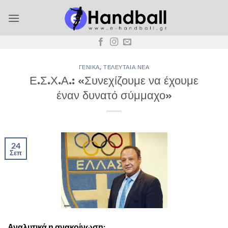
Μετάβαση
στο
περιεχόμενο
ΓΕΝΙΚΆ
,
ΤΕΛΕΥΤΑΊΑ ΝΈΑ
Ε.Σ.Χ.Α.: «Συνεχίζουμε να έχουμε
έναν δυνατό σύμμαχο»
24
Σεπ
Αναλυτικά η ανακοίνωση: