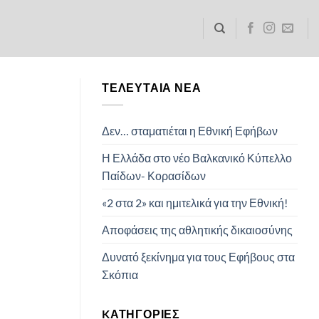
ΤΕΛΕΥΤΑΊΑ ΝΈΑ
Δεν… σταματιέται η Εθνική Εφήβων
Η Ελλάδα στο νέο Βαλκανικό Κύπελλο
Παίδων- Κορασίδων
«2 στα 2» και ημιτελικά για την Εθνική!
Αποφάσεις της αθλητικής δικαιοσύνης
Δυνατό ξεκίνημα για τους Εφήβους στα
Σκόπια
KΑΤΗΓΟΡΊΕΣ