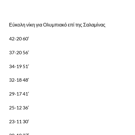
Εύκολη νίκη για Ολυμπιακό επί της Σαλαμίνας
42-20 60′
37-20 56′
34-19 51′
32-18 48′
29-17 41′
25-12 36′
23-11 30′