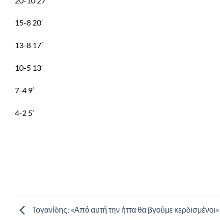
20-10 27′
15-8 20′
13-8 17′
10-5 13′
7-4 9′
4-2 5′
Τογανίδης: «Από αυτή την ήττα θα βγούμε κερδισμένοι»