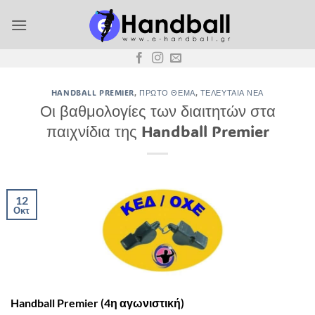
Μετάβαση
στο
περιεχόμενο
HANDBALL PREMIER
,
ΠΡΏΤΟ ΘΈΜΑ
,
ΤΕΛΕΥΤΑΊΑ ΝΈΑ
Οι βαθμολογίες των διαιτητών στα
παιχνίδια της Handball Premier
12
Οκτ
Handball Premier (4η αγωνιστική)