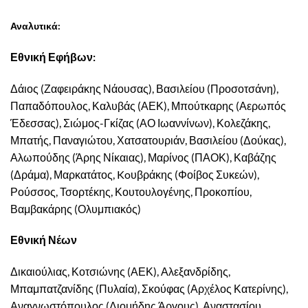
Αναλυτικά:
Εθνική Εφήβων:
Δάιος (Ζαφειράκης Νάουσας), Βασιλείου (Προσοτσάνη),
Παπαδόπουλος, Καλυβάς (ΑΕΚ), Μπούτκαρης (Αερωπός
Έδεσσας), Σιώμος-Γκίζας (ΑΟ Ιωαννίνων), Κολεζάκης,
Μπατής, Παναγιώτου, Χατσατουριάν, Βασιλείου (Δούκας),
Αλωπούδης (Άρης Νίκαιας), Μαρίνος (ΠΑΟΚ), Καβάζης
(Δράμα), Μαρκατάτος, Koυβράκης (Φοίβος Συκεών),
Ρούσσος, Τσορτέκης, Κουτουλογένης, Προκοπίου,
Βαμβακάρης (Ολυμπιακός)
Εθνική Νέων
Δικαιούλιας, Κοτσιώνης (ΑΕΚ), Αλεξανδρίδης,
Μπαμπατζανίδης (Πυλαία), Σκούφας (Αρχέλος Κατερίνης),
Αναγνωστόπουλος (Διομήδης Άργους), Αναστασίου,