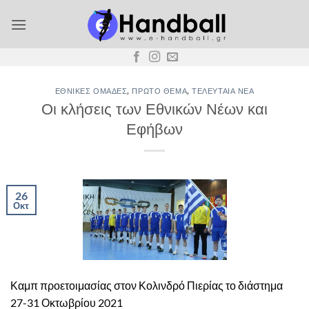
Μετάβαση
στο
περιεχόμενο
ΕΘΝΙΚΈΣ ΟΜΆΔΕΣ
,
ΠΡΏΤΟ ΘΈΜΑ
,
ΤΕΛΕΥΤΑΊΑ ΝΈΑ
Οι κλήσεις των Εθνικών Νέων και
Εφήβων
26
Οκτ
Καμπ προετοιμασίας στον Κολινδρό Πιερίας το διάστημα
27-31 Οκτωβρίου 2021