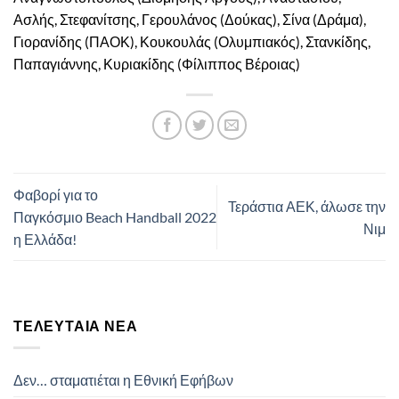
Ασλής, Στεφανίτσης, Γερουλάνος (Δούκας), Σίνα (Δράμα),
Γιορανίδης (ΠΑΟΚ), Κουκουλάς (Ολυμπιακός), Στανκίδης,
Παπαγιάννης, Κυριακίδης (Φίλιππος Βέροιας)
Φαβορί για το
Τεράστια ΑΕΚ, άλωσε την
Παγκόσμιο Beach Handball 2022
Νιμ
η Ελλάδα!
ΤΕΛΕΥΤΑΊΑ ΝΈΑ
Δεν… σταματιέται η Εθνική Εφήβων